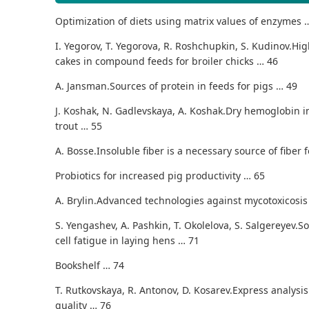
Optimization of diets using matrix values of enzymes 
I. Yegorov, T. Yegorova, R. Roshchupkin, S. Kudinov.
Hig
cakes in compound feeds for broiler chicks … 46
A. Jansman.
Sources of protein in feeds for pigs … 49
J. Koshak, N. Gadlevskaya, A. Koshak.
Dry hemoglobin i
trout … 55
A. Bosse.
Insoluble fiber is a necessary source of fiber 
Probiotics for increased pig productivity … 65
A. Brylin.
Advanced technologies against mycotoxicosis 
S. Yengashev, A. Pashkin, T. Okolelova, S. Salgereyev.
So
cell fatigue in laying hens … 71
Bookshelf … 74
T. Rutkovskaya, R. Antonov, D. Kosarev.
Express analysi
quality … 76