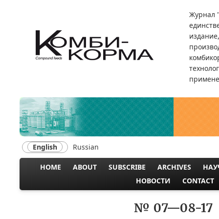
Skip
Журнал 
to
единств
main
издание
content
произво
комбикор
техноло
примене
English
Russian
HOME
ABOUT
SUBSCRIBE
ARCHIVES
НАУ
MAIN
НОВОСТИ
CONTACT
NAVIGATION
№ 07—08-17