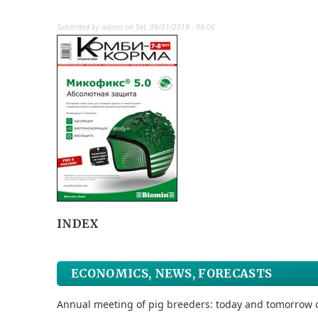
Submitted by
admin
on
Sat, 09/01/2018 - 09:06
INDEX
ECONOMICS, NEWS, FORECASTS
Annual meeting of pig breeders: today and tomorrow o