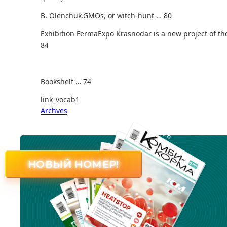
B. Olenchuk.
GMOs, or witch-hunt … 80
Exhibition FermaExpo Krasnodar is a new project of 
84
Bookshelf … 74
link_vocab1
Archves
№ 6
НОВЫЙ НОМЕР!