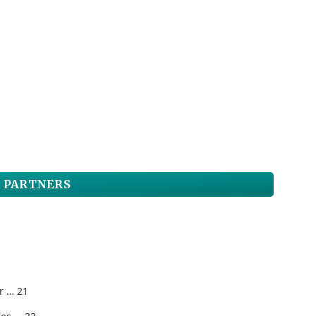
 PARTNERS
r … 21