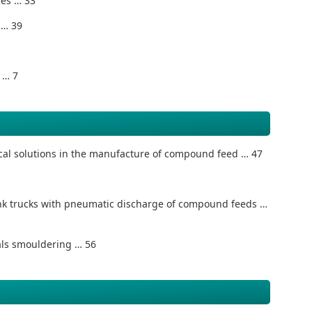
ies … 33
 … 39
 … 7
al solutions in the manufacture of compound feed … 47
ank trucks with pneumatic discharge of compound feeds …
ials smouldering … 56