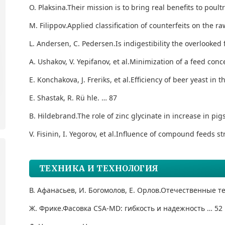
O. Plaksina.
Their mission is to bring real benefits to poul
M. Filippov.
Applied classification of counterfeits on the r
L. Andersen, C. Pedersen.
Is indigestibility the overlooked
A. Ushakov, V. Yepifanov, et al.
Minimization of a feed conc
E. Konchakova, J. Freriks, et al.
Efficiency of beer yeast in 
E. Shastak, R. R
ü hle. … 87
B. Hildebrand.
The role of zinc glycinate in increase in pig
V. Fisinin, I. Yegorov, et al.
Influence of compound feeds stru
ТЕХНИКА И ТЕХНОЛОГИЯ
В. Афанасьев, И. Богомолов, Е. Орлов.
Отечественные те
Ж. Фрике.
Фасовка CSA-MD: гибкость и надежность … 52