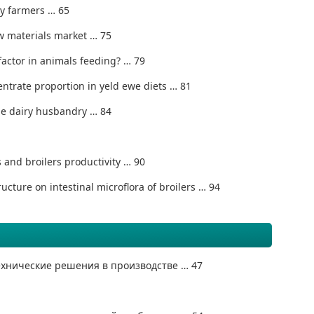
try farmers … 65
aw materials market … 75
 factor in animals feeding? … 79
entrate proportion in yeld ewe diets … 81
the dairy husbandry … 84
s and broilers productivity … 90
cture on intestinal microflora of broilers … 94
хнические решения в производстве … 47