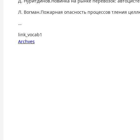
Д. Нуритдинов.
Новинка на рынке перевозок: автоцист
Л. Вогман.
Пожарная опасность процессов тления целл
…
link_vocab1
Archves