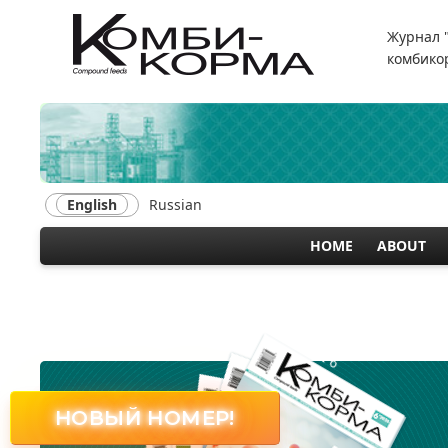
Skip
to
Журнал 
main
комбикор
content
English
Russian
HOME
ABOUT
MAIN
NAVIGATION
№ 6
НОВЫЙ НОМЕР!