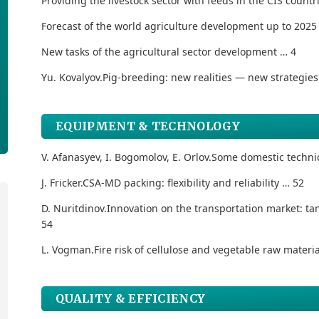
Providing the livestock sector with feeds in the CIS countr
Forecast of the world agriculture development up to 2025
New tasks of the agricultural sector development … 4
Yu. Kovalyov.
Pig-breeding: new realities — new strategies
EQUIPMENT & TECHNOLOGY
V. Afanasyev, I. Bogomolov, E. Orlov.
Some domestic technic
J. Fricker.
CSA-MD packing: flexibility and reliability … 52
D. Nuritdinov.
Innovation on the transportation market: t
54
L. Vogman.
Fire risk of cellulose and vegetable raw mater
QUALITY & EFFICIENCY