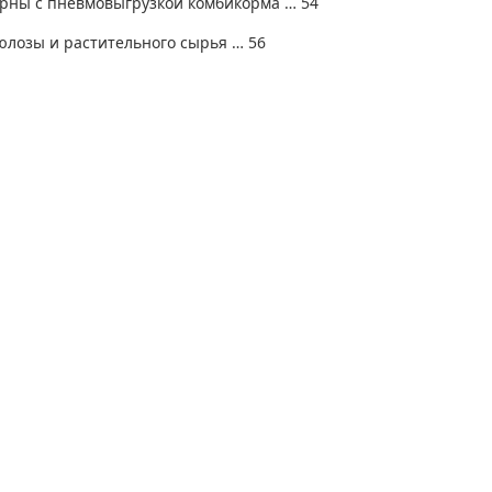
ерны с пневмовыгрузкой комбикорма … 54
юлозы и растительного сырья … 56