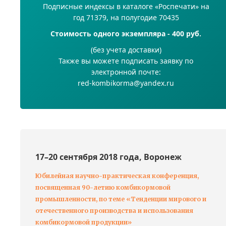
Подписные индексы в каталоге «Роспечати» на
год 71379, на полугодие 70435
Стоимость одного экземпляра - 400 руб.
(без учета доставки)
Также вы можете подписать заявку по
электронной почте:
red-kombikorma@yandex.ru
17–20 сентября 2018 года, Воронеж
Юбилейная научно-практическая конференция,
посвященная 90-летию комбикормовой
промышленности, по теме «Тенденции мирового и
отечественного производства и использования
комбикормовой продукции»