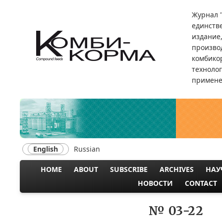
Skip
Журнал 
to
единств
main
издание
content
произво
комбикор
техноло
примене
English
Russian
HOME
ABOUT
SUBSCRIBE
ARCHIVES
НАУ
MAIN
НОВОСТИ
CONTACT
NAVIGATION
№ 03-22