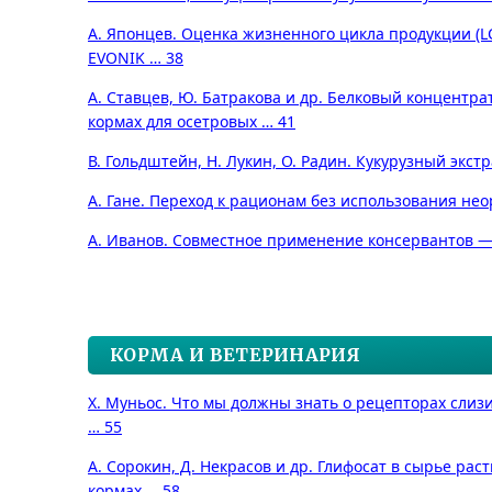
А. Японцев. Оценка жизненного цикла продукции (
EVONIK … 38
А. Ставцев, Ю. Батракова и др. Белковый концентра
кормах для осетровых … 41
В. Гольдштейн, Н. Лукин, О. Радин. Кукурузный экстр
А. Гане. Переход к рационам без использования не
А. Иванов. Совместное применение консервантов —
КОРМА И ВЕТЕРИНАРИЯ
Х. Муньос. Что мы должны знать о рецепторах слиз
… 55
А. Сорокин, Д. Некрасов и др. Глифосат в сырье ра
кормах … 58