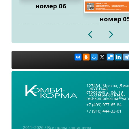
номер 06
номер 0
2026
2026
127434
, Москва,
Дмит
ЖУРНАЛ
строение 2, оф. 19
«КОМБИКОРМА»
red-kombikorma@yan
+7
(499) 977-65-84
+7
(916) 444-33-01
2011–2026 / Все права защищены