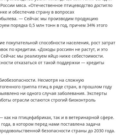
России мяса. «Отечественное птицеводство достигло
нке и обеспечив страну в вопросах
Бобылева. — Сейчас мы производим продукцию
руем порядка 0,5 млн тонн в год, причем 34% этого
ие покупательной способности населения, рост затрат
вок по кредитам. «Доходы россиян не растут, и это
 Сейчас мы реализуем яйцо ниже себестоимости.
жности отказаться от такой поддержки — кредиты
биобезопасности. Несмотря на сложную
огенного гриппа птиц в ряде стран, в прошлом году
выявлено ни одного случая заболевания. Эксперты
боты отрасли остаются строгий биоконтроль
 как на птицефабриках, так и в ветеринарной сфере.
4 года, в котором перед нами поставлена задача
продовольственной безопасности страны до 2030 года.