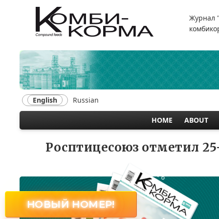
Skip
to
Журнал 
main
комбикор
content
English
Russian
HOME
ABOUT
MAIN
NAVIGATION
Росптицесоюз отметил 25
№ 6
НОВЫЙ НОМЕР!