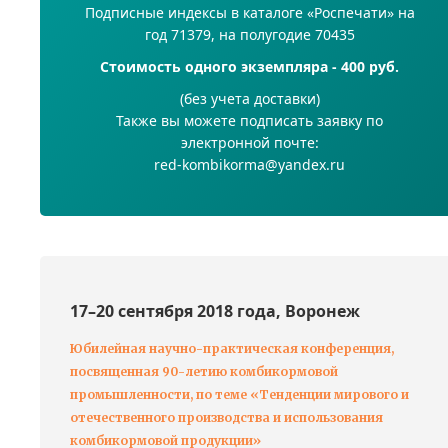
Подписные индексы в каталоге «Роспечати» на
год 71379, на полугодие 70435
Стоимость одного экземпляра - 400 руб.
(без учета доставки)
Также вы можете подписать заявку по
электронной почте:
red-kombikorma@yandex.ru
17–20 сентября 2018 года, Воронеж
Юбилейная научно-практическая конференция,
посвященная 90-летию комбикормовой
промышленности, по теме «Тенденции мирового и
отечественного производства и использования
комбикормовой продукции»