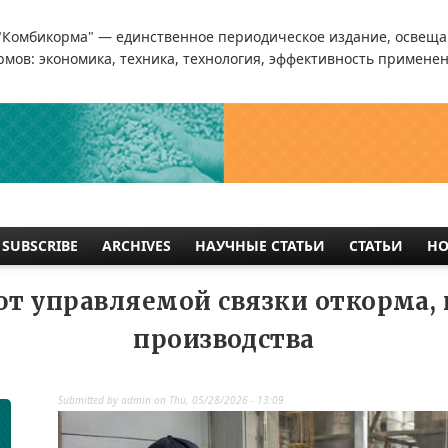
"Комбикорма" — единственное периодическое издание, освеща
мов: экономика, техника, технология, эффективность применен
SUBSCRIBE
ARCHIVES
НАУЧНЫЕ СТАТЬИ
СТАТЬИ
НО
ют управляемой связки откорма,
производства
Submitted by
admin
on
Thu, 05/28/2026 - 13:09