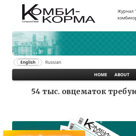
Skip
to
Журнал 
main
комбикор
content
English
Russian
HOME
ABOUT
MAIN
NAVIGATION
54 тыс. овцематок требу
№ 6