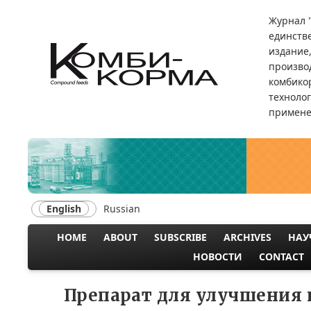
Skip
Журнал 
to
единств
main
издание
content
произво
комбикор
техноло
примене
English
Russian
HOME
ABOUT
SUBSCRIBE
ARCHIVES
НАУ
MAIN
НОВОСТИ
CONTACT
NAVIGATION
Препарат для улучшения 