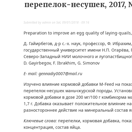
перепелок-несушек, 2017, 
Submitted by
admin
on
Sat, 09/01/2018 - 09:16
Preparation to improve an egg quality of laying-quails
Д. Гайирбегов, д-р с.-х. наук, профессор, Ф. Ибрахи
государственный университет имени Н.П. Огарёва, Г. 
Северо-Западный НИИ молочного и лугопастбищног
D. Gayirbegov, F. Ibrakhim, G. Simonov
E- mail: gennadiy0007@mail.ru
Изучено влияние кормовой добавки M-Feed на пока
перепелок-несушек маньчжурской породы. Установл
кормовой добавки в дозе 200 мг/100 г комбикорма м
1,7 г. Добавка оказывает положительное влияние н
разностороннее действие на минеральный состав я
Ключевые слова:
перепелки, кормовая добавка, пока
концентрация, состав яйца.