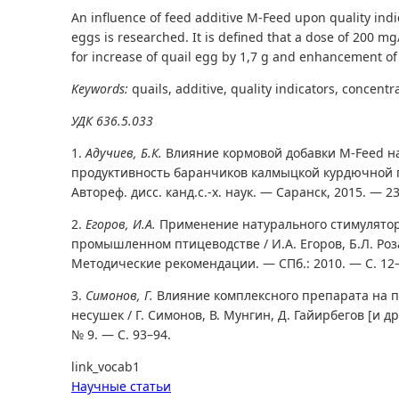
An influence of feed additive M-Feed upon quality indi
eggs is researched. It is defined that a dose of 200 
for increase of quail egg by 1,7 g and enhancement of i
Keywords:
quails, additive, quality indicators, concen
УДК 636.5.033
1.
Адучиев, Б.К.
Влияние кормовой добавки M-Feed н
продуктивность баранчиков калмыцкой курдючной по
Автореф. дисс. канд.с.-х. наук. — Саранск, 2015. — 23
2.
Егоров, И.А.
Применение натурального стимулятор
промышленном птицеводстве / И.А. Егоров, Б.Л. Розано
Методические рекомендации. — СПб.: 2010. — С. 12–
3.
Симонов, Г.
Влияние комплексного препарата на п
несушек / Г. Симонов, В. Мунгин, Д. Гайирбегов [и д
№ 9. — С. 93–94.
link_vocab1
Научные статьи