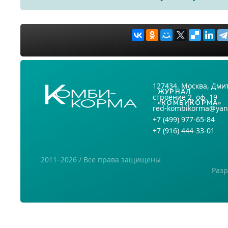
127434
, Москва,
Дмит
ЖУРНАЛ
строение 2, оф. 19
«КОМБИКОРМА»
red-kombikorma@yan
+7
(499) 977-65-84
+7
(916) 444-33-01
2011–2026 / Все права защищены
Разр