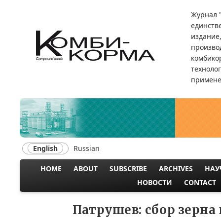
Skip
Журнал 
to
единств
main
издание
content
произво
комбикор
техноло
примене
English
Russian
HOME
ABOUT
SUBSCRIBE
ARCHIVES
НАУ
MAIN
НОВОСТИ
CONTACT
NAVIGATION
Патрушев: сбор зерна