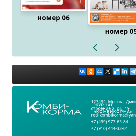
номер 06
номер 0
2026
2026
127434
, Москва,
Дмит
ЖУРНАЛ
строение 2, оф. 19
«КОМБИКОРМА»
red-kombikorma@yan
+7
(499) 977-65-84
+7
(916) 444-33-01