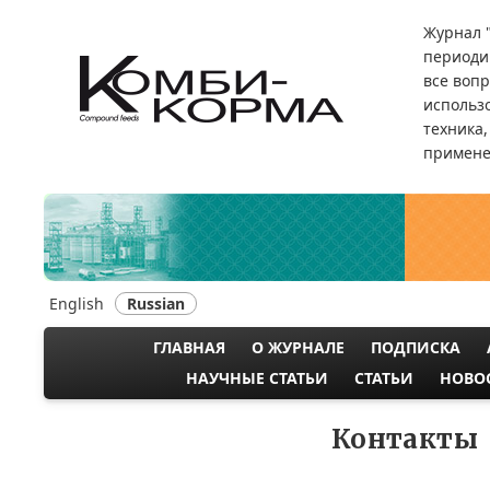
Перейти
Журнал 
к
периоди
основному
все воп
содержанию
использ
техника,
примене
English
Russian
ГЛАВНАЯ
О ЖУРНАЛЕ
ПОДПИСКА
MAIN
НАУЧНЫЕ СТАТЬИ
СТАТЬИ
НОВО
NAVIGATION
Контакты