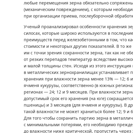
любые перемещения зерна обязательно сопряжены
(механическим повреждением), с которым необходи
при организации приема, послеуборочной обработк
Ученый проанализировал особенности хранения зе
силосах, которые широко используются в последни
преимуществ перед железобетонными в том, что кас
стоимости и некоторых других показателей. В то ж
им с точки зрения сохранности зерна, так как не о
от резких перепадов температур вследствие высок
и малой толщины стен. Исходя из этого инструкция
в металлических зернохранилищах устанавливает 
хранения при влажности зерна менее 13% — 12; 6 
ячменя кукурузы, соответственно (в южных регионах
регионах — 24; 12 и 9 месяцев. При влажности зерн
допустимый срок его хранения (на юге) сокращается
пшеницы) и 3 месяцев (для ячменя и кукурузы). В д
такой влажности не может храниться более 12; 9 и 6
Для того чтобы сохранить партию зерна в металлич
с минимальными потерями, его необходимо прежде
до влажности ниже критической, пропустить через