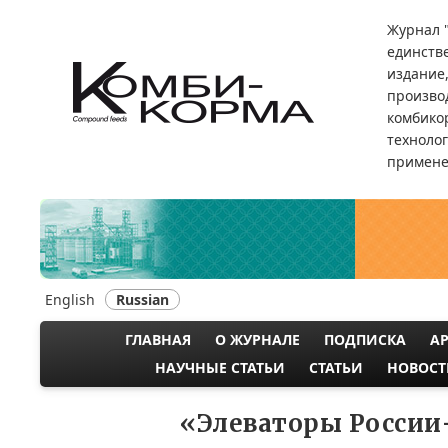
Перейти
Журнал 
к
единств
основному
издание
содержанию
произво
комбикор
техноло
примене
English
Russian
ГЛАВНАЯ
О ЖУРНАЛЕ
ПОДПИСКА
А
MAIN
НАУЧНЫЕ СТАТЬИ
СТАТЬИ
НОВОСТ
NAVIGATION
«Элеваторы России