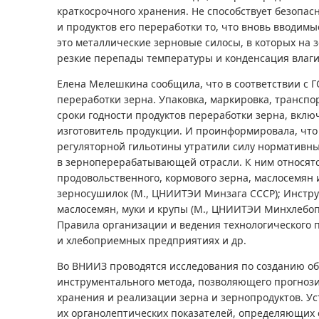
краткосрочного хранения. Не способствует безопасн
и продуктов его переработки то, что вновь вводимы
это металлические зерновые силосы, в которых на 
резкие перепады температуры и конденсация влаги 
Елена Мелешкина сообщила, что в соответствии с Г
переработки зерна. Упаковка, маркировка, трансп
сроки годности продуктов переработки зерна, вклю
изготовитель продукции. И проинформировала, что 
регуляторной гильотины утратили силу нормативн
в зерноперерабатывающей отрасли. К ним относятс
продовольственного, кормового зерна, маслосемян 
зерносушилок (М., ЦНИИТЭИ Минзага СССР); Инстру
маслосемян, муки и крупы (М., ЦНИИТЭИ Минхлебопро
Правила организации и ведения технологического п
и хлебоприемных предприятиях и др.
Во ВНИИЗ проводятся исследования по созданию о
инструментального метода, позволяющего прогнози
хранения и реализации зерна и зернопродуктов. У
их органолептических показателей, определяющих 