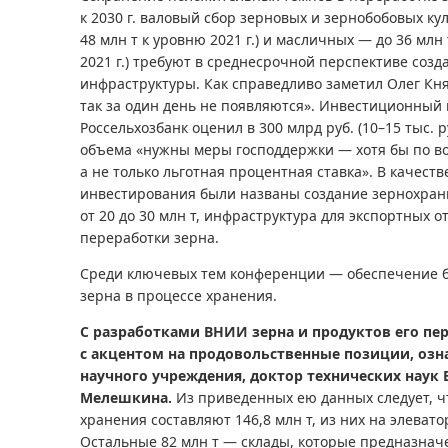
к 2030 г. валовый сбор зерновых и зернобобовых кул
48 млн т к уровню 2021 г.) и масличных — до 36 млн 
2021 г.) требуют в среднесрочной перспективе соз
инфраструктуры. Как справедливо заметил Олег Кня
так за один день не появляются». Инвестиционный 
Россельхозбанк оценил в 300 млрд руб. (10–15 тыс. р
объема «нужны меры господдержки — хотя бы по 
а не только льготная процентная ставка». В качест
инвестирования были названы создание зернохра
от 20 до 30 млн т, инфраструктура для экспортных о
переработки зерна.
Среди ключевых тем конференции — обеспечение б
зерна в процессе хранения.
С разработками ВНИИ зерна и продуктов его пе
с акцентом на продовольственные позиции, оз
научного учреждения, доктор технических наук 
Мелешкина.
Из приведенных ею данных следует, 
хранения составляют 146,8 млн т, из них на элевато
Остальные 82 млн т — склады, которые предназначе