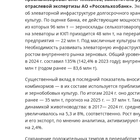
отраслевой экспертизы АО «Россельхозбанк».
Эк
об элеваторной инфраструктуре долгосрочного хра
культур. По оценке банка, ее действующие мощности
из которых 96 млн т — зерносклады сельхозтовароп
на элеваторы и КХП приходится 48 млн т, на пере
предприятия — 22 млн т. Под масличные культуры п
Необходимость развивать элеваторную инфраструкт
ростом внутреннего рынка зерновых. Общий урове
в 2024 г. составил 135% (142,4% в 2023 году); внутр
млн т (годом ранее — 83,6 млн т).
Существенный вклад в последний показатель вноси
комбикормов — в их составе используется приблиз
и зернобобовых культур. По итогам 2024 г. оно дости
ранее — 35 млн т, прогноз на 2025 г. — 37 млн т. Т
динамикой животноводства: в 2017— 2024 гг. средн
увеличивалось на 5,3 и 8%, соответственно. Рост в
и его экспорт, по мнению аналитика, активизируют
на 2,4%.
Сохранение положительных темпов в переработке з