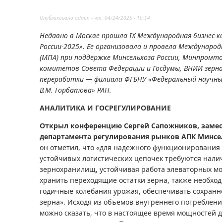
Опубликовано
admin
-
чт, 04/24/2025 - 10:14
Недавно в Москве прошла IX Международная бизнес-
России-2025». Ее организовала и провела Междунаро
(МПА) при поддержке Минсельхоза России, Минпромто
комитетов Совета Федерации и Госдумы, ВНИИ зерна
переработки — филиала ФГБНУ «Федеральный научны
В.М. Горбатова» РАН.
АНАЛИТИКА И ГОСРЕГУЛИРОВАНИЕ
Открыл конференцию Сергей Сапожников, замес
департамента регулирования рынков АПК Минсе
он отметил, что «для надежного функционирования
устойчивых логистических цепочек требуются нали
зернохранилищ, устойчивая работа элеваторных м
хранить переходящие остатки зерна, также необхо
годичные колебания урожая, обеспечивать сохранн
зерна». Исходя из объемов внутреннего потреблени
можно сказать, что в настоящее время мощностей д