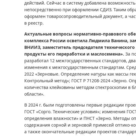
действий. Сейчас в систему добавлена возможность
непосредственно при оформлении СДИЗ. Таким обра
оформлен товаросопроводительный документ, а час
в реестр.
Актуальные вопросы нормативно-правового обе
комплекса России осветила Людмила Ванина, за
ВНИИЗ, заместитель председателя технического 
продукты его переработки и маслосемена».
За п
разработал 12 межгосударственных стандартов, дв
изменения к межгосударственным стандартам. Среди
2022 «Зерновые. Определение натуры как массы гект
Контрольный метод»; ГОСТ Р 71208-2024 «Зерно. Оп
количества клейковины методом спектроскопии в 
области».
В 2024 г. были подготовлены первые редакции проек
ГОСТ «Сорго. Технические условия»; изменения ГОСТ
определения влажности» и ПНСТ «Зерно. Методы о
содержания сорной и зерновой примесей оптико-к
а также окончательные редакции проектов стандарт