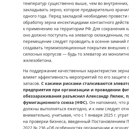
температур существенно выше, чем во внутренних, 
закладывать зерно, которое предварительно хранил
одного года. Перед закладкой необходимо провест
обработку зерна инсектицидами контактного дейс
к применению на территории РФ. Для сохранения к
оно должно поступать на элеватор охлажденным, п
перемещение следует проводить в осенне-зимний п
создавать термоизоляционные покрытия внешних с
силосных корпусов — будь то элеватор из монолитн
железобетона.
На поддержание качественных характеристик зерна
влияет эффективность мероприятий по его защите 
запасов.
С какими рисками сталкиваются элева
предприятия при организации и проведении фи
обеззараживания разъяснил Александр Лялюк, 
фумигационного союза (НФС).
Он напомнил, что 
должны выполняться ежегодно, и к ним следует отн
внимательно, учитывая, что с 1 января 2025 г. утра
на проверки бизнеса, введенный Постановлением Пр
2022 № 236 «Об особенностях организации и осущес