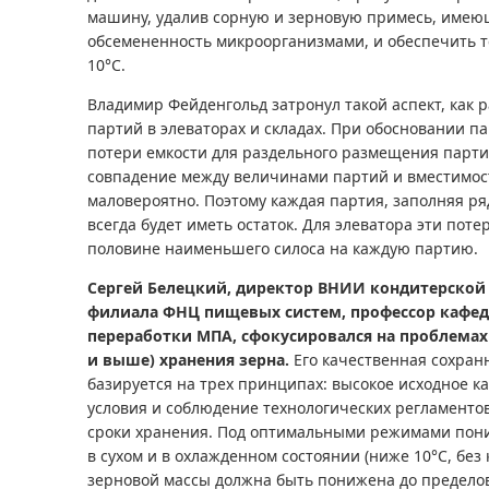
машину, удалив сорную и зерновую примесь, име
обсемененность микроорганизмами, и обеспечить
10°С.
Владимир Фейденгольд затронул такой аспект, как
партий в элеваторах и складах. При обосновании 
потери емкости для раздельного размещения партий,
совпадение между величинами партий и вместимо
маловероятно. Поэтому каждая партия, заполняя ря
всегда будет иметь остаток. Для элеватора эти пот
половине наименьшего силоса на каждую партию.
Сергей Белецкий, директор ВНИИ кондитерско
филиала ФНЦ пищевых систем, профессор кафедр
переработки МПА, сфокусировался на проблемах 
и выше) хранения зерна.
Его качественная сохран
базируется на трех принципах: высокое исходное к
условия и соблюдение технологических регламенто
сроки хранения. Под оптимальными режимами пони
в сухом и в охлажденном состоянии (ниже 10°С, без
зерновой массы должна быть понижена до пределов