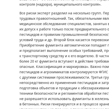
контроля (надзора), муниципального контроля».
Все риски эксперт разделил на несколько групп. Пе
трудовых правоотношений. Так, обязательными яв
медицинское обследование специалистов, занятых в
их допуск к работе только после предварительног
пестицидов и правилам промышленной безопасност
условий труда и др. Второй блок касается перевозки
Приобретение фумиганта автоматически попадает п
и предполагает выполнение особых требований, п
к транспортному средству и к его водителю. В част
более 20 кг фумиганта вступают в действие требова
опасные. Классификация и маркировка». Важно помн
пестицидов и агрохимикатов контролируются ФГИС 
с другими системами прослеживаемости. Третья гр
непосредственно из применения пестицидов и затра
подготовка объектов и продукции к обеззараживан
техники безопасности и регламентов обработки пес
не разрешается использовать фумиганты в железных
в бетонных. Риски генерируются и в процессе хран