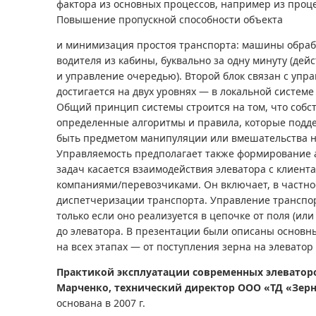
фактора из основных процессов, например из проц
Повышение пропускной способности объекта
и минимизация простоя транспорта: машины обраб
водителя из кабины, буквально за одну минуту (де
и управление очередью). Второй блок связан с упр
достигается на двух уровнях — в локальной системе 
Общий принцип системы строится на том, что собс
определенные алгоритмы и правила, которые подде
быть предметом манипуляции или вмешательства н
Управляемость предполагает также формирование а
задач касается взаимодействия элеватора с клиен
компаниями/перевозчиками. Он включает, в частно
диспетчеризации транспорта. Управление трансп
только если оно реализуется в цепочке от поля (или
до элеватора. В презентации были описаны основ
на всех этапах — от поступления зерна на элеватор 
Практикой эксплуатации современных элеватор
Марченко, технический директор ООО «ТД «Зерн
основана в 2007 г.