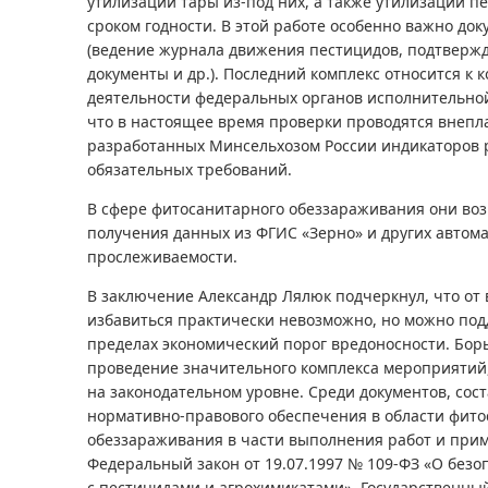
утилизации тары из-под них, а также утилизации 
сроком годности. В этой работе особенно важно до
(ведение журнала движения пестицидов, подтвер
документы и др.). Последний комплекс относится к
деятельности федеральных органов исполнительной
что в настоящее время проверки проводятся внепл
разработанных Минсельхозом России индикаторов 
обязательных требований.
В сфере фитосанитарного обеззараживания они воз
получения данных из ФГИС «Зерно» и других автом
прослеживаемости.
В заключение Александр Лялюк подчеркнул, что от
избавиться практически невозможно, но можно по
пределах экономический порог вредоносности. Бор
проведение значительного комплекса мероприятий
на законодательном уровне. Среди документов, со
нормативно-правового обеспечения в области фито
обеззараживания в части выполнения работ и при
Федеральный закон от 19.07.1997 № 109-ФЗ «О без
с пестицидами и агрохимикатами», Государственны