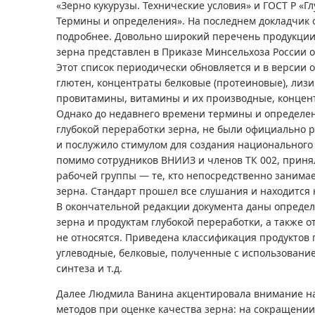
«Зерно кукурузы. Технические условия» и ГОСТ Р «Г
Термины и определения». На последнем докладчик 
подробнее. Довольно широкий перечень продукции
зерна представлен в Приказе Минсельхоза России от 
Этот список периодически обновляется и в версии о
глютен, концентраты белковые (протеиновые), лизи
провитамины, витамины и их производные, концен
Однако до недавнего времени термины и определен
глубокой переработки зерна, не были официально 
и послужило стимулом для создания национального с
помимо сотрудников ВНИИЗ и членов ТК 002, приня
рабочей группы — те, кто непосредственно занимае
зерна. Стандарт прошел все слушания и находится 
В окончательной редакции документа даны определ
зерна и продуктам глубокой переработки, а также о
не относятся. Приведена классификация продуктов
углеводные, белковые, полученные с использовани
синтеза и т.д.
Далее Людмила Ванина акцентировала внимание на
методов при оценке качества зерна: на сокращении