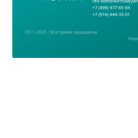
red-kombikorma@yan
+7
(499) 977-65-84
+7
(916) 444-33-01
2011–2026 / Все права защищены
Разр