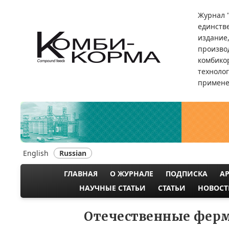
Перейти
Журнал 
к
единств
основному
издание
содержанию
произво
комбикор
техноло
примене
English
Russian
ГЛАВНАЯ
О ЖУРНАЛЕ
ПОДПИСКА
А
MAIN
НАУЧНЫЕ СТАТЬИ
СТАТЬИ
НОВОСТ
NAVIGATION
Отечественные фер