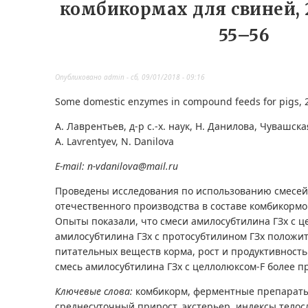
комбикормах для свиней, 
55–56
Опубликовано
admin
-
сб, 09/01/2018 - 09:16
Some domestic enzymes in compound feeds for pigs, 
А. Лаврентьев, д-р с.-х. наук, Н. Данилова, Чувашск
A. Lavrentyev, N. Danilova
E-mail: n-vdanilova@mail.ru
Проведены исследования по использованию смесе
отечественного производства в составе комбикормо
Опыты показали, что смеси амилосубтилина ГЗх с ц
амилосубтилина ГЗх с протосубтилином ГЗх положи
питательных веществ корма, рост и продуктивность
смесь амилосубтилина ГЗх с целлолюксом-F более п
Ключевые слова:
комбикорм, ферментные препараты
среднесуточный прирост, экстерьер, индексы телос