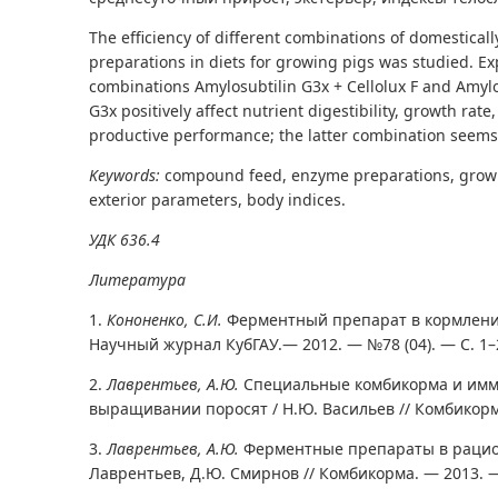
The efficiency of different combinations of domestica
preparations in diets for growing pigs was studied. 
combinations Amylosubtilin G3x + Cellolux F and Amylo
G3x positively affect nutrient digestibility, growth rat
productive performance; the latter combination seems 
Keywords:
compound feed, enzyme preparations, growin
exterior parameters, body indices.
УДК 636.4
Литература
1.
Кононенко, С.И.
Ферментный препарат в кормлении 
Научный журнал КубГАУ.— 2012. — №78 (04). — С. 1–
2.
Лаврентьев, А.Ю.
Специальные комбикорма и имм
выращивании поросят / Н.Ю. Васильев // Комбикорм
3.
Лаврентьев, А.Ю.
Ферментные препараты в рацион
Лаврентьев, Д.Ю. Смирнов // Комбикорма. — 2013. —