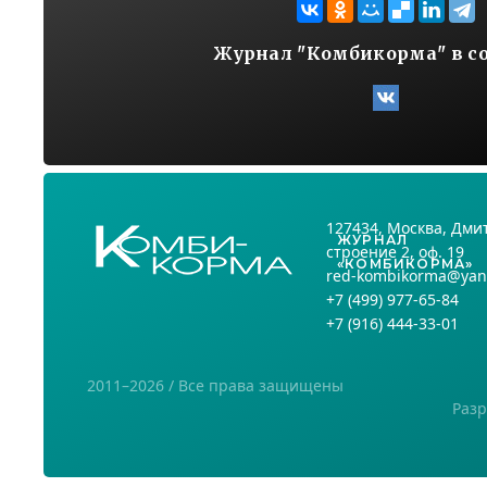
Журнал "Комбикорма" в с
127434
, Москва,
Дмит
ЖУРНАЛ
строение 2, оф. 19
«КОМБИКОРМА»
red-kombikorma@yan
+7
(499) 977-65-84
+7
(916) 444-33-01
2011–2026 / Все права защищены
Разр