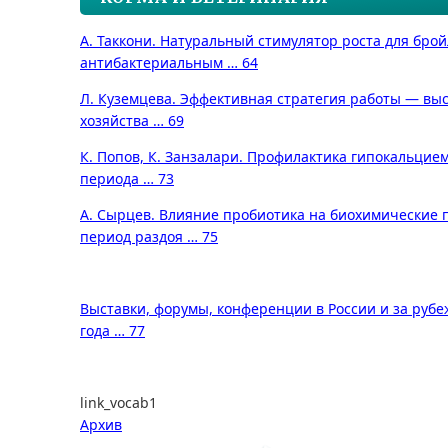
А. Таккони. Натуральный стимулятор роста для бро
антибактериальным … 64
Л. Куземцева. Эффективная стратегия работы — вы
хозяйства … 69
К. Попов, К. Занзалари. Профилактика гипокальцие
периода … 73
А. Сырцев. Влияние пробиотика на биохимические п
период раздоя … 75
Выставки, форумы, конференции в России и за рубеж
года … 77
link_vocab1
Архив