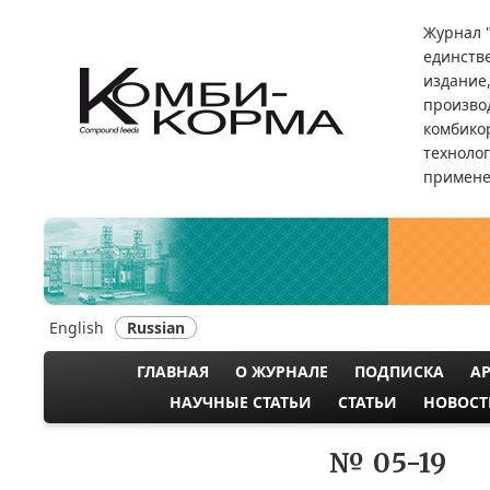
Перейти
Журнал 
к
единств
основному
издание
содержанию
произво
комбикор
техноло
примене
English
Russian
ГЛАВНАЯ
О ЖУРНАЛЕ
ПОДПИСКА
А
MAIN
НАУЧНЫЕ СТАТЬИ
СТАТЬИ
НОВОСТ
NAVIGATION
№ 05-19