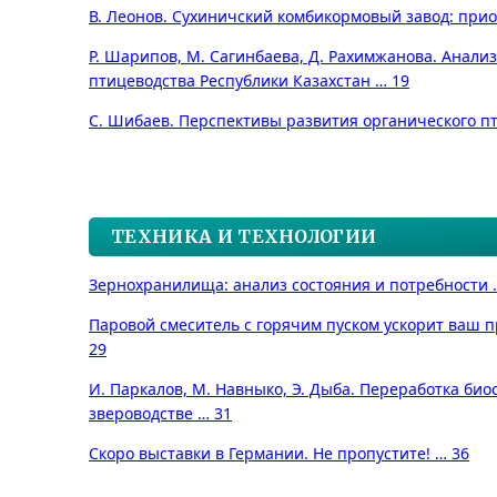
В. Леонов. Сухиничский комбикормовый завод: прио
Р. Шарипов, М. Сагинбаева, Д. Рахимжанова. Анали
птицеводства Республики Казахстан … 19
С. Шибаев. Перспективы развития органического пт
ТЕХНИКА И ТЕХНОЛОГИИ
Зернохранилища: анализ состояния и потребности 
Паровой смеситель с горячим пуском ускорит ваш 
29
И. Паркалов, М. Навныко, Э. Дыба. Переработка био
звероводстве … 31
Скоро выставки в Германии. Не пропустите! … 36