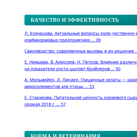
КАЧЕСТВО И ЭФФЕКТИВНОСТЬ
Л. Кузнецова. Актуальные вопросы коли-чественно-
комбикормовых предприятиях … 39
Свиноводство: современные вызовы и их решения 
Е. Немцева, В. Алексеев, Н. Петров. Влияние разли
на показатели роста цыплят-бройлеров … 50
А. Мельмейер, Д. Линдел. Глицинные хелаты — на
микроэлементов для птицы … 53
Е. Старикова. Питательная ценность кормового сырь
урожая 2018 г. … 57
КОРМА И ВЕТЕРИНАРИЯ