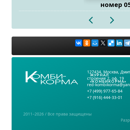
номер 0
2026
2026
127434
, Москва,
Дмит
ЖУРНАЛ
строение 2, оф. 19
«КОМБИКОРМА»
red-kombikorma@yan
+7
(499) 977-65-84
+7
(916) 444-33-01
2011–2026 / Все права защищены
Разр