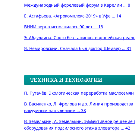
Международный форелевый форум в Карелии … 8
Е. Астафьева. «Агрокомплекс-2019» в Уфе … 14
ВНИИ зерна исполнилось 90 лет … 18
Э. Абдуллина. Сорго без танинов: европейская реал
Я. Немировский. Сначала был доктор Шейвер … 31
ТЕХНИКА И ТЕХНОЛОГИИ
П. Пугачёв. Экологическая переработка маслосемян
В. Василенко, Л. Фролова и др. Линия производства
вакуумным напылением … 38
В. Земелькин, А. Земелькин. Эффективное решение
оборудования подсилосного этажа элеватора … 42