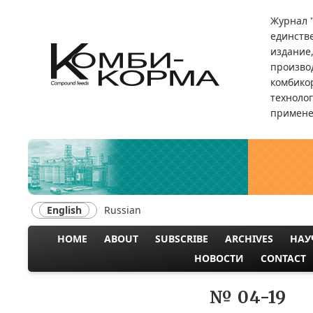
Skip
Журнал 
to
единств
main
издание
content
произво
комбикор
техноло
примене
English
Russian
HOME
ABOUT
SUBSCRIBE
ARCHIVES
НАУ
MAIN
НОВОСТИ
CONTACT
NAVIGATION
№ 04-19