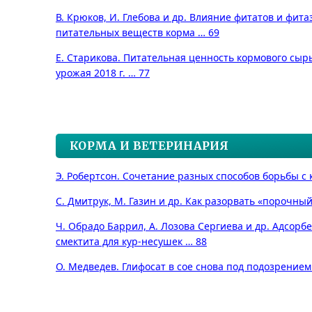
В. Крюков, И. Глебова и др. Влияние фитатов и фит
питательных веществ корма … 69
Е. Старикова. Питательная ценность кормового сырь
урожая 2018 г. … 77
КОРМА И ВЕТЕРИНАРИЯ
Э. Робертсон. Сочетание разных способов борьбы с
С. Дмитрук, М. Газин и др. Как разорвать «порочный
Ч. Обрадо Баррил, А. Лозова Сергиева и др. Адсорб
смектита для кур-несушек … 88
О. Медведев. Глифосат в сое снова под подозрением