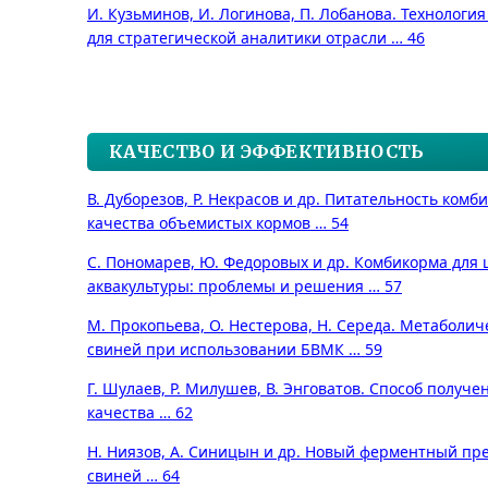
И. Кузьминов, И. Логинова, П. Лобанова. Технологи
для стратегической аналитики отрасли … 46
КАЧЕСТВО И ЭФФЕКТИВНОСТЬ
В. Дуборезов, Р. Некрасов и др. Питательность комб
качества объемистых кормов … 54
С. Пономарев, Ю. Федоровых и др. Комбикорма для
аквакультуры: проблемы и решения … 57
М. Прокопьева, О. Нестерова, Н. Середа. Метаболи
свиней при использовании БВМК … 59
Г. Шулаев, Р. Милушев, В. Энговатов. Способ получ
качества … 62
Н. Ниязов, А. Синицын и др. Новый ферментный пр
свиней … 64