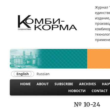
Skip
Журнал 
to
единств
main
издание
content
произво
комбикор
техноло
примене
English
Russian
HOME
ABOUT
SUBSCRIBE
ARCHIVES
НАУ
MAIN
НОВОСТИ
CONTACT
NAVIGATION
№ 10-24