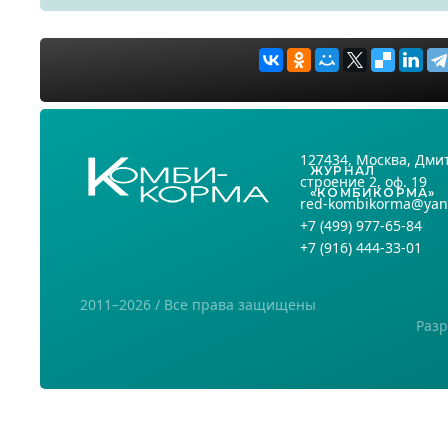
127434
, Москва,
Дмит
ЖУРНАЛ
строение 2, оф. 19
«КОМБИКОРМА»
red-kombikorma@yan
+7
(499) 977-65-84
+7
(916) 444-33-01
2011–2026 / Все права защищены
Разр