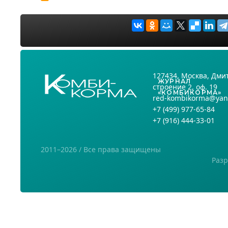
127434
, Москва,
Дмит
ЖУРНАЛ
строение 2, оф. 19
«КОМБИКОРМА»
red-kombikorma@yan
+7
(499) 977-65-84
+7
(916) 444-33-01
2011–2026 / Все права защищены
Разр