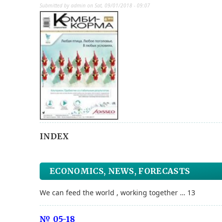
Submitted by
admin
on
Sat, 09/01/2018 - 09:07
INDEX
ECONOMICS, NEWS, FORECASTS
We can feed the world , working together … 13
№ 05-18