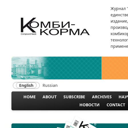
Skip
Журнал 
to
единств
main
издание
content
произво
комбикор
техноло
примене
English
Russian
HOME
ABOUT
SUBSCRIBE
ARCHIVES
НАУ
MAIN
НОВОСТИ
CONTACT
NAVIGATION
№ 6