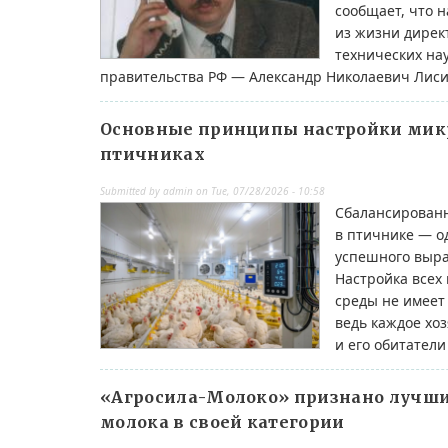
сообщает, что н
из жизни директ
технических на
правительства РФ — Александр Николаевич Лис
Основные принципы настройки мик
птичниках
Submitted by
admin
on
Tue, 07/28/2026 - 10:58
Сбалансирован
в птичнике — о
успешного выра
Настройка все
среды не имеет
ведь каждое хо
и его обитатели
«Агросила-Молоко» признано лучш
молока в своей категории