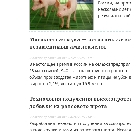
России, на про
нескольких лет
результаты в об
Мясокостная мука — источник живот
незаменимых аминокислот
Submitted by
admin
on
Thu, 04/24/2025 - 14:32
В настоящее время в России на сельхозпредприя
28 млн свиней, 940 тыс. голов крупного рогатого с
объем производства животных и птицы на убой в
вырос на 2,1%, достигнув 16,9 млн т.
Технология получения высокопроте
добавки из рапсового шрота
Submitted by
admin
on
Thu, 04/24/2025 - 14:30
Разработана технология получения высокопроте
в виде крупки и муки из рапсового шрота. Иссл