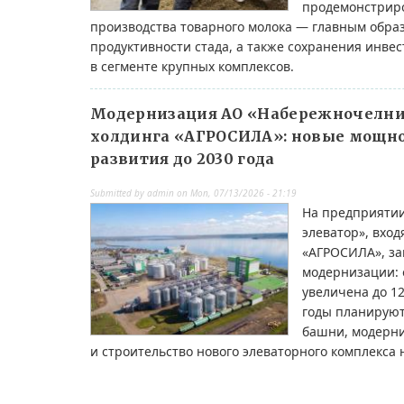
продемонстриро
производства товарного молока — главным обра
продуктивности стада, а также сохранения инве
в сегменте крупных комплексов.
Модернизация АО «Набережночелни
холдинга «АГРОСИЛА»: новые мощно
развития до 2030 года
Submitted by
admin
on
Mon, 07/13/2026 - 21:19
На предприяти
элеватор», вход
«АГРОСИЛА», з
модернизации: 
увеличена до 12
годы планируют
башни, модерни
и строительство нового элеваторного комплекса н