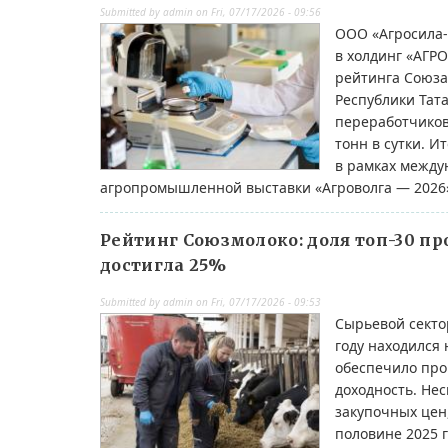
Submitted by
admin
on
Fri, 07/17/2026 - 09:56
ООО «Агросила-
в холдинг «АГР
рейтинга Союза
Республики Тат
переработчиков
тонн в сутки. И
в рамках между
агропромышленной выставки «Агроволга — 2026
Рейтинг Союзмолоко: доля топ-30 п
достигла 25%
Submitted by
admin
on
Fri, 07/17/2026 - 09:53
Сырьевой секто
году находился 
обеспечило пр
доходность. Не
закупочных цен
половине 2025 