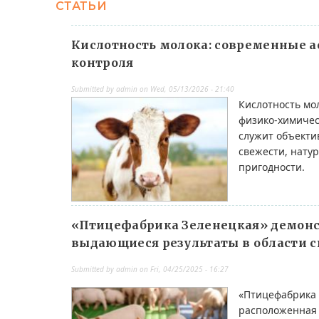
СТАТЬИ
Кислотность молока: современные а
контроля
Submitted by
admin
on
Wed, 05/13/2026 - 21:40
Кислотность м
физико-химичес
служит объекти
свежести, нату
пригодности.
«Птицефабрика Зеленецкая» демон
выдающиеся результаты в области 
Submitted by
admin
on
Fri, 04/25/2025 - 16:27
«Птицефабрика 
расположенная 