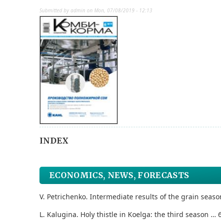
Submitted by
admin
on
Mon, 07/08/2019 - 12:13
INDEX
ECONOMICS, NEWS, FORECASTS
V. Petrichenko. Intermediate results of the grain seaso
L. Kalugina. Holy thistle in Koelga: the third season … 