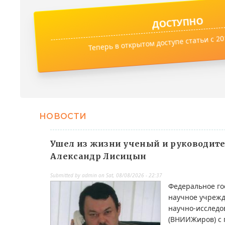
ДОСТУПНО
Теперь в открытом доступе статьи с 201
НОВОСТИ
Ушел из жизни ученый и руководи
Александр Лисицын
Submitted by
admin
on
Sat, 08/08/2026 - 22:37
Федеральное го
научное учрежд
научно-исследо
(ВНИИЖиров) с 