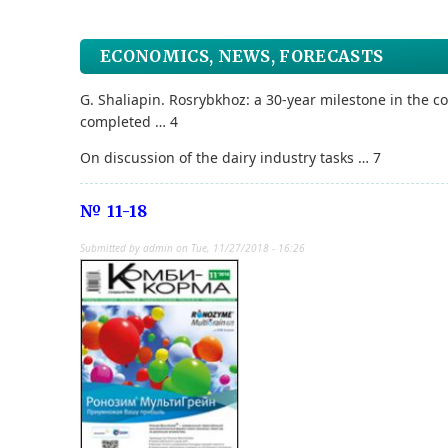
ECONOMICS, NEWS, FORECASTS
G. Shaliapin. Rosrybkhoz: a 30-year milestone in the c
completed … 4
On discussion of the dairy industry tasks … 7
№ 11-18
Submitted by
admin
on
Tue, 11/27/2018 - 16:26