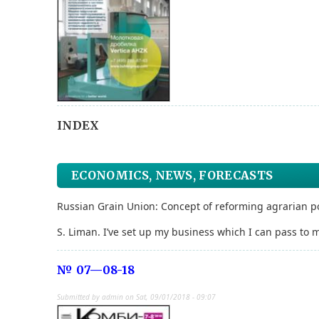
INDEX
ECONOMICS, NEWS, FORECASTS
Russian Grain Union: Concept of reforming agrarian po
S. Liman.
I’ve set up my business which I can pass to 
№ 07—08-18
Submitted by
admin
on
Sat, 09/01/2018 - 09:07