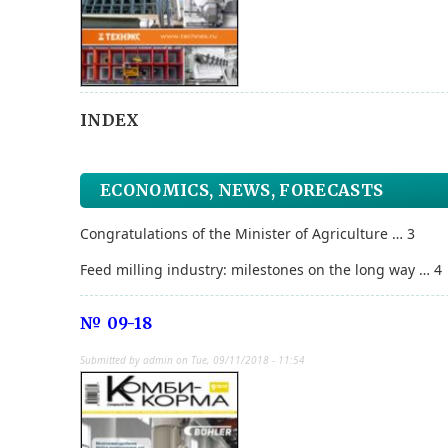
INDEX
ECONOMICS, NEWS, FORECASTS
Congratulations of the Minister
of Agriculture … 3
Feed milling industry
: milestones on the long way … 4
№ 09-18
Submitted by
admin
on
Tue, 09/11/2018 - 11:54