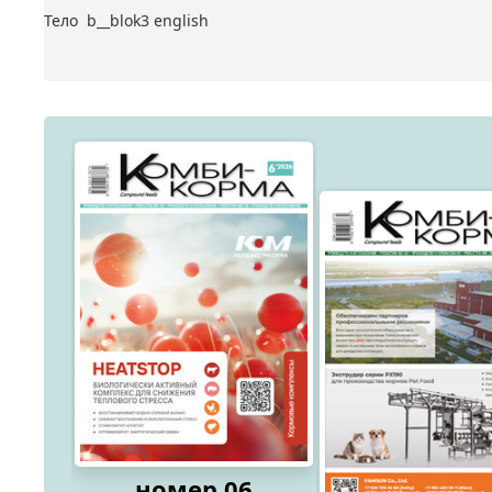
Тело b__blok3 english
номер 06