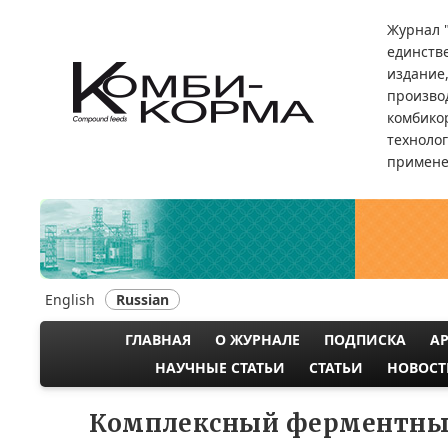
Перейти
Журнал 
к
единств
основному
издание
содержанию
произво
комбикор
техноло
примене
English
Russian
ГЛАВНАЯ
О ЖУРНАЛЕ
ПОДПИСКА
А
MAIN
НАУЧНЫЕ СТАТЬИ
СТАТЬИ
НОВОСТ
NAVIGATION
Комплексный ферментный