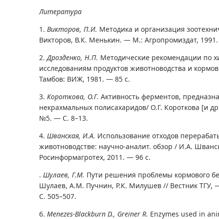
Литература
1.
Викторов, П.И.
Методика и организация зоотехнич
Викторов, В.К. Менькин. — М.: Агропромиздат, 1991. 
2.
Дрозденко, Н.П.
Методические рекомендации по х
исследованиям продуктов животноводства и кормов /
Тамбов: ВИЖ, 1981. — 85 с.
3.
Короткова, О.Г.
Активность ферментов, предназн
некрахмальных полисахаридов/ О.Г. Короткова [и др.
№5. — С. 8–13.
4.
Шванская, И.А.
Использование отходов перерабат
животноводстве: научно-аналит. обзор / И.А. Шванс
Росинформагротех, 2011. — 96 с.
.
Шулаев, Г.М.
Пути решения проблемы кормового бел
Шулаев, А.М. Пучнин, Р.К. Милушев // Вестник ТГУ, —
С. 505–507.
6.
Menezes-Blackburn D., Greiner R.
Enzymes used in ani