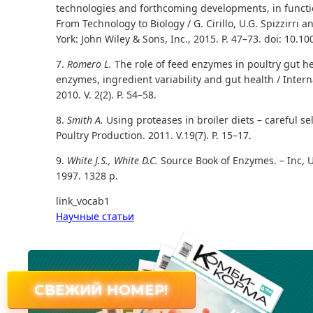
technologies and forthcoming developments, in functi
From Technology to Biology / G. Cirillo, U.G. Spizzirri
York: John Wiley & Sons, Inc., 2015. P. 47–73. doi: 10
7.
Romero L.
The role of feed enzymes in poultry gut h
enzymes, ingredient variability and gut health / Intern
2010. V. 2(2). P. 54–58.
8.
Smith A.
Using proteases in broiler diets – careful sel
Poultry Production. 2011. V.19(7). P. 15–17.
9.
White J.S., White D.C.
Source Book of Enzymes. – Inc, Un
1997. 1328 p.
link_vocab1
Научные статьи
СВЕЖИЙ НОМЕР!