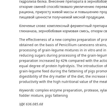
гидролиза белка. Внесение препарата в зернобобо
откорме свиней способствовало увеличению перева
рациона, приросту живой массы и повышению прод
пищевой ценности получаемой мясной продукции.
Ключевые слова:
комплексный ферментный препарат,
глюканаза, зернобобовая кормовая смесь, откорм с
The effectiveness of a new complex preparation of pro
obtained on the basis of Penicillium canescens strain
processing of grain-legume mixtures in in vitro and in
reducing sugars during processing of the grain-legu
preparation increased by 42% compared with the action
equal degree of protein hydrolysis. The introduction of
grain-legume feed during the fattening of pigs promot
digestibility of the dry matter of the diet, the increas
productivity with the high nutritional value of the me
Keywords:
complex enzyme preparation, protease, xyla
fodder mixture, pigs fattening
УДК 636.085.68