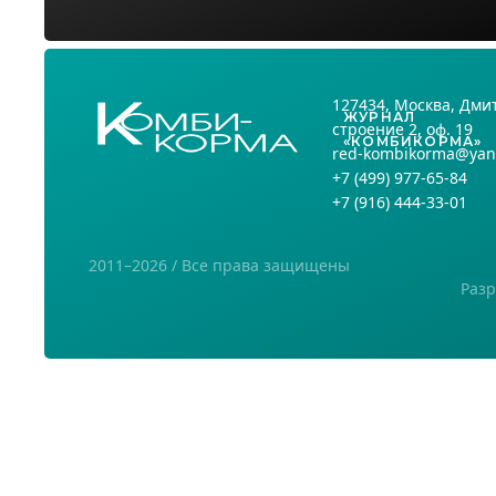
127434
, Москва,
Дмит
ЖУРНАЛ
строение 2, оф. 19
«КОМБИКОРМА»
red-kombikorma@yan
+7
(499) 977-65-84
+7
(916) 444-33-01
2011–2026 / Все права защищены
Разр