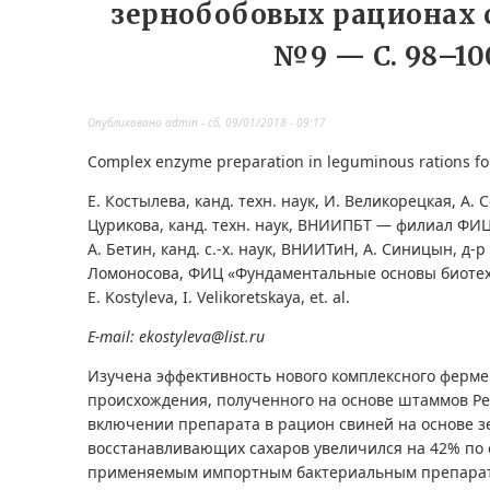
зернобобовых рационах с
№9 — С. 98–10
Опубликовано
admin
-
сб, 09/01/2018 - 09:17
Complex enzyme preparation in leguminous rations fo
Е. Костылева, канд. техн. наук, И. Великорецкая, А. С
Цурикова, канд. техн. наук, ВНИИПБТ — филиал ФИЦ
А. Бетин, канд. с.-х. наук, ВНИИТиH, А. Синицын, д-р
Ломоносова, ФИЦ «Фундаментальные основы биотех
E. Kostyleva, I. Velikoretskaya, et. al.
E-mail: ekostyleva@list.ru
Изучена эффективность нового комплексного ферме
происхождения, полученного на основе штаммов Pen
включении препарата в рацион свиней на основе 
восстанавливающих сахаров увеличился на 42% по
применяемым импортным бактериальным препарат