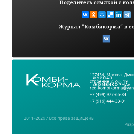
Поделитесь ссылкой с ко
Журнал "Комбикорма" в с
127434
, Москва,
Дмит
ЖУРНАЛ
строение 2, оф. 19
«КОМБИКОРМА»
red-kombikorma@yan
+7
(499) 977-65-84
+7
(916) 444-33-01
2011–2026 / Все права защищены
Разр