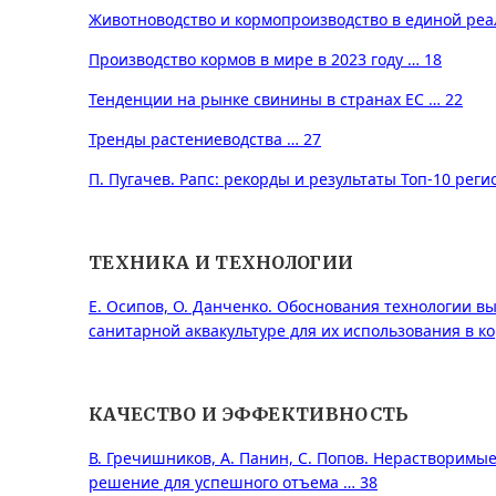
Животноводство и кормопроизводство в единой реа
Производство кормов в мире в 2023 году … 18
Тенденции на рынке свинины в странах ЕС … 22
Тренды растениеводства … 27
П. Пугачев. Рапс: рекорды и результаты Топ-10 реги
ТЕХНИКА И ТЕХНОЛОГИИ
Е. Осипов, О. Данченко. Обоснования технологии 
санитарной аквакультуре для их использования в к
КАЧЕСТВО И ЭФФЕКТИВНОСТЬ
В. Гречишников, А. Панин, С. Попов. Нерастворимы
решение для успешного отъема … 38