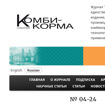
Перейти
Журнал 
к
единств
основному
издание
содержанию
произво
комбикор
техноло
примене
English
Russian
ГЛАВНАЯ
О ЖУРНАЛЕ
ПОДПИСКА
А
MAIN
НАУЧНЫЕ СТАТЬИ
СТАТЬИ
НОВОСТ
NAVIGATION
№ 04-24