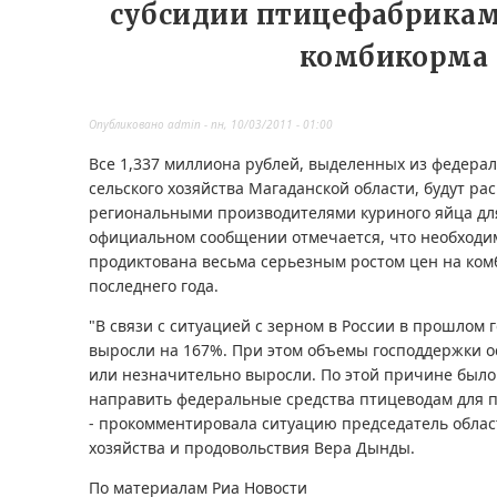
субсидии птицефабрикам
комбикорма
Опубликовано
admin
-
пн, 10/03/2011 - 01:00
Все 1,337 миллиона рублей, выделенных из федера
сельского хозяйства Магаданской области, будут р
региональными производителями куриного яйца для
официальном сообщении отмечается, что необходи
продиктована весьма серьезным ростом цен на ком
последнего года.
"В связи с ситуацией с зерном в России в прошлом 
выросли на 167%. При этом объемы господдержки о
или незначительно выросли. По этой причине был
направить федеральные средства птицеводам для п
- прокомментировала ситуацию председатель област
хозяйства и продовольствия Вера Дынды.
По материалам Риа Новости