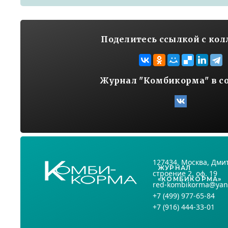
Поделитесь ссылкой с ко
Журнал "Комбикорма" в с
127434
, Москва,
Дмит
ЖУРНАЛ
строение 2, оф. 19
«КОМБИКОРМА»
red-kombikorma@yan
+7
(499) 977-65-84
+7
(916) 444-33-01