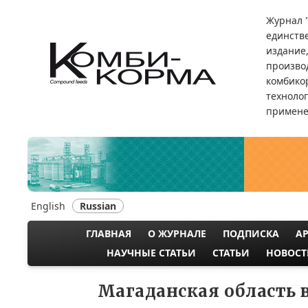
Перейти
Журнал 
к
единств
основному
издание
содержанию
произво
комбикор
техноло
примене
English
Russian
ГЛАВНАЯ
О ЖУРНАЛЕ
ПОДПИСКА
А
MAIN
НАУЧНЫЕ СТАТЬИ
СТАТЬИ
НОВОСТ
NAVIGATION
Магаданская область 