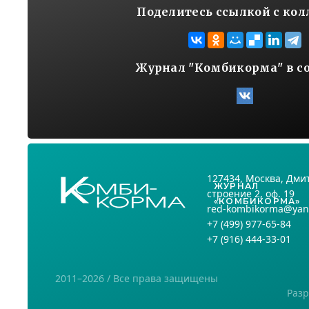
Поделитесь ссылкой с ко
Журнал "Комбикорма" в с
127434
, Москва,
Дмит
ЖУРНАЛ
строение 2, оф. 19
«КОМБИКОРМА»
red-kombikorma@yan
+7
(499) 977-65-84
+7
(916) 444-33-01
2011–2026 / Все права защищены
Разр