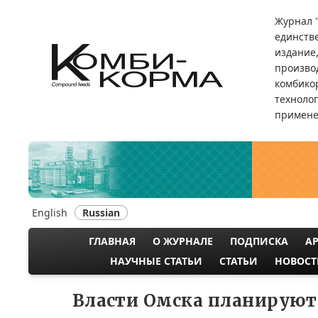
Перейти
Журнал 
к
единств
основному
издание
содержанию
произво
комбикор
техноло
примене
English
Russian
ГЛАВНАЯ
О ЖУРНАЛЕ
ПОДПИСКА
А
MAIN
НАУЧНЫЕ СТАТЬИ
СТАТЬИ
НОВОСТ
NAVIGATION
Власти Омска планируют