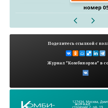
номер 0
2026
2026
Поделитесь ссылкой с ко
Журнал "Комбикорма" в с
127434
, Москва,
Дмит
ЖУРНАЛ
строение 2, оф. 19