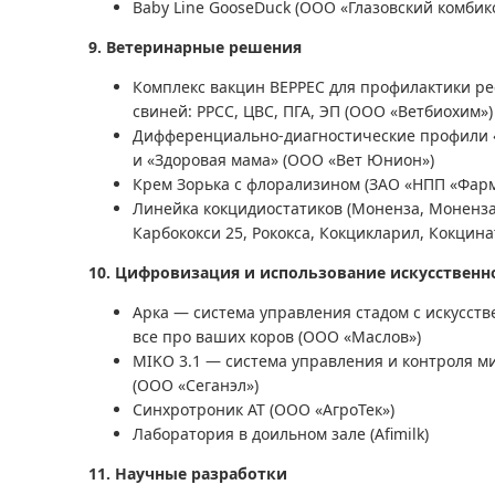
Baby Line GooseDuck (ООО «Глазовский комбик
9. Ветеринарные решения
Комплекс вакцин ВЕРРЕС для профилактики р
свиней: РРСС, ЦВС, ПГА, ЭП (ООО «Ветбиохим»)
Дифференциально-диагностические профили
и «Здоровая мама» (ООО «Вет Юнион»)
Крем Зорька с флорализином (ЗАО «НПП «Фарм
Линейка кокцидиостатиков (Моненза, Моненза 
Карбококси 25, Рококса, Кокцикларил, Кокцина
10. Цифровизация и использование искусственн
Арка — система управления стадом с искусств
все про ваших коров (ООО «Маслов»)
MIKO 3.1 — система управления и контроля м
(ООО «Сеганэл»)
Синхротроник АТ (ООО «АгроТек»)
Лаборатория в доильном зале (Afimilk)
11. Научные разработки