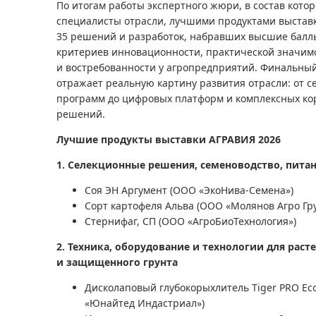
По итогам работы экспертного жюри, в состав кото
специалисты отрасли, лучшими продуктами выстав
35 решений и разработок, набравших высшие балл
критериев инновационности, практической значимо
и востребованности у агропредприятий. Финальный
отражает реальную картину развития отрасли: от с
программ до цифровых платформ и комплексных ко
решений.
Лучшие продукты выставки АГРАВИЯ 2026
1. Селекционные решения, семеноводство, пита
Соя ЭН Аргумент (ООО «ЭкоНива-Семена»)
Сорт картофеля Альва (ООО «Молянов Агро Гр
Стернифаг, СП (ООО «АгроБиоТехнология»)
2. Техника, оборудование и технологии для рас
и защищенного грунта
Дисколаповый глубокорыхлитель Tiger PRO Eco
«Юнайтед Индастриал»)