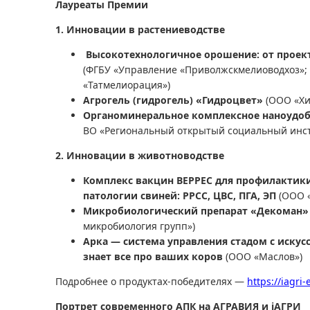
Лауреаты Премии
1. Инновации в растениеводстве
Высокотехнологичное орошение: от проек
(ФГБУ «Управление «Приволжскмелиоводхоз»;
«Татмелиорация»)
Агрогель (гидрогель) «Гидроцвет»
(ООО «Хи
Органоминеральное комплексное наноудоб
ВО «Региональный открытый социальный инст
2. Инновации в животноводстве
Комплекс вакцин ВЕРРЕС для профилактик
патологии свиней: РРСС, ЦВС, ПГА, ЭП
(ООО 
Микробиологический препарат «Декоман
микробиология групп»)
Арка — система управления стадом с иску
знает все про ваших коров
(ООО «Маслов»)
Подробнее о продуктах-победителях —
https://iagri
Портрет современного АПК на АГРАВИЯ
и
i
АГРИ