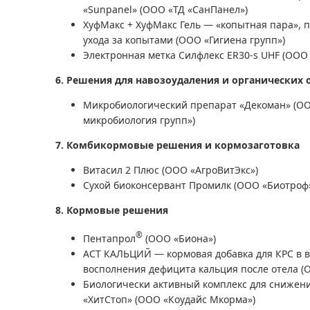
«Sunpanel» (ООО «ТД «СанПанел»)
ХуфМакс + ХуфМакс Гель — «копытная пара», 
ухода за копытами (ООО «Гигиена групп»)
Электронная метка Силфлекс ER30-s UHF (ООО 
6. Решения для навозоудаления и органических 
Микробиологический препарат «Декоман» (
микробиология групп»)
7. Комбикормовые решения и кормозаготовка
Витасил 2 Плюс (ООО «АгроВитЭкс»)
Сухой биоконсервант Промилк (ООО «Биотроф
8. Кормовые решения
®
Пентапрол
(ООО «Биона»)
АСТ КАЛЬЦИЙ — кормовая добавка для КРС в в
восполнения дефицита кальция после отела (
Биологически активный комплекс для снижения
«ХитСтоп» (ООО «Коудайс Мкорма»)