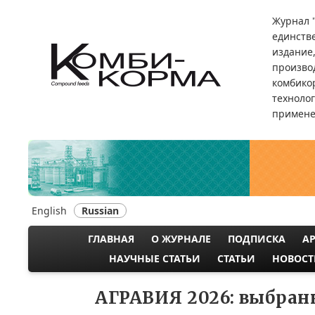
Перейти
Журнал 
к
единств
основному
издание
содержанию
произво
комбикор
техноло
примене
English
Russian
ГЛАВНАЯ
О ЖУРНАЛЕ
ПОДПИСКА
А
MAIN
НАУЧНЫЕ СТАТЬИ
СТАТЬИ
НОВОСТ
NAVIGATION
АГРАВИЯ 2026: выбра