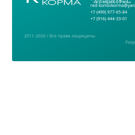
«КОМБИКОРМА»
red-kombikorma@yan
+7
(499) 977-65-84
+7
(916) 444-33-01
2011–2026 / Все права защищены
Разр