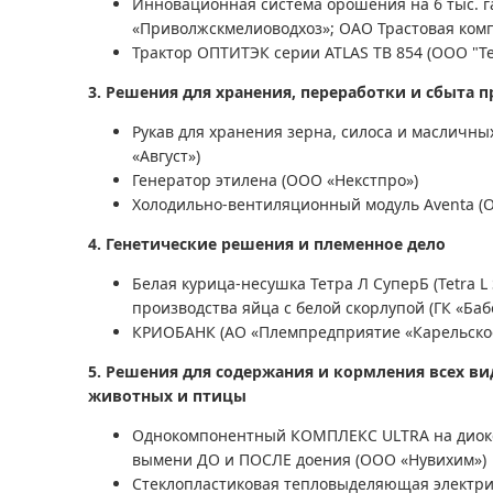
Инновационная система орошения на 6 тыс. г
«Приволжскмелиоводхоз»; ОАО Трастовая ком
Трактор ОПТИТЭК серии ATLAS TB 854 (ООО "Т
3. Решения для хранения, переработки и сбыта 
Рукав для хранения зерна, силоса и масличны
«Август»)
Генератор этилена (ООО «Некстпро»)
Холодильно-вентиляционный модуль Aventa (
4. Генетические решения и племенное дело
Белая курица-несушка Тетра Л СуперБ (Tetra 
производства яйца с белой скорлупой (ГК «Баб
КРИОБАНК (АО «Племпредприятие «Карельско
5. Решения для содержания и кормления всех в
животных и птицы
Однокомпонентный КОМПЛЕКС ULTRA на диокс
вымени ДО и ПОСЛЕ доения (ООО «Нувихим»)
Стеклопластиковая тепловыделяющая электри