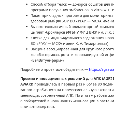
Способ отбора телок — доноров ооцитов для
программ получения эмбрионов in vitro (ФГБН
Пакет прикладных программ для мониторинга
здоровья рыб (ФГБОУ ВО «РГАУ — МСХА имени 
Высокотехнологичный алиментарный комплекс
цыплят -бройлеров (ФГБНУ ФИЦ ВИЖ им. Л.К. 
Клетка для индивидуального содержания нов
ВО «РГАУ — МСХА имени К. А. Тимирязева»)
Вакцина ассоциированная для крупного рогато
колибактериоза, рота- и коронавирусной инфе
«БелВитунифарм»)
Подробнее о проектах-победителях —
https://agravi
Премия инновационных решений для АПК iAGRI 
AWARD
проводилась в первый раз и более 80 подан
запрос агробизнеса на профессиональную эксперт
меняющих современный АПК. По итогам работы ж
6 победителей в номинациях «Инновации в растен
в животноводстве».