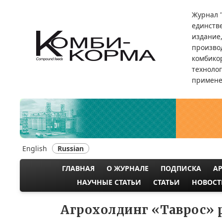
Перейти
Журнал 
к
единств
основному
издание
содержанию
произво
комбикор
техноло
примене
English
Russian
ГЛАВНАЯ
О ЖУРНАЛЕ
ПОДПИСКА
А
MAIN
НАУЧНЫЕ СТАТЬИ
СТАТЬИ
НОВОСТ
NAVIGATION
Агрохолдинг «Таврос»