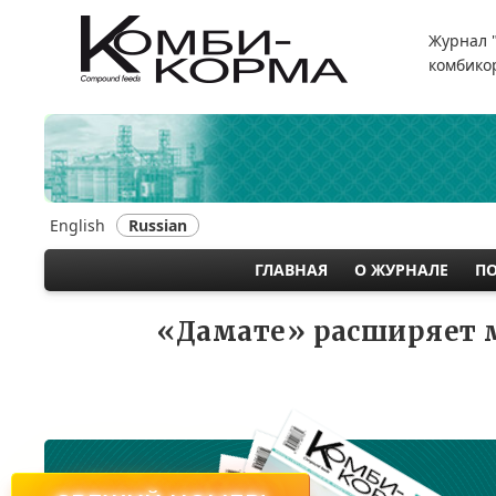
Перейти
к
Журнал 
основному
комбикор
содержанию
English
Russian
ГЛАВНАЯ
О ЖУРНАЛЕ
П
MAIN
NAVIGATION
«Дамате» расширяет м