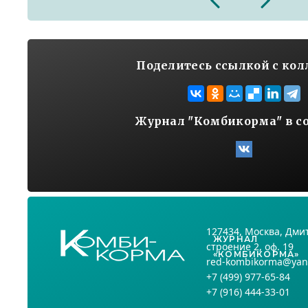
2026
Поделитесь ссылкой с ко
Журнал "Комбикорма" в с
127434
, Москва,
Дмит
ЖУРНАЛ
строение 2, оф. 19
«КОМБИКОРМА»
red-kombikorma@yan
+7
(499) 977-65-84
+7
(916) 444-33-01