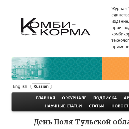
Перейти
Журнал 
к
единств
основному
издание
содержанию
произво
комбикор
техноло
примене
English
Russian
ГЛАВНАЯ
О ЖУРНАЛЕ
ПОДПИСКА
А
MAIN
НАУЧНЫЕ СТАТЬИ
СТАТЬИ
НОВОСТ
NAVIGATION
День Поля Тульской обл