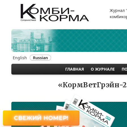
Перейти
к
Журнал 
основному
комбикор
содержанию
English
Russian
ГЛАВНАЯ
О ЖУРНАЛЕ
П
MAIN
NAVIGATION
«КормВетГрэйн-2
СВЕЖИЙ НОМЕР!