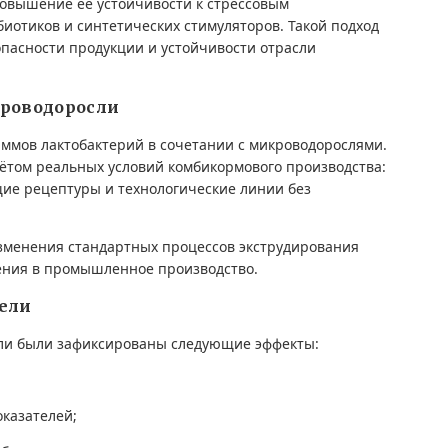
повышение её устойчивости к стрессовым
иотиков и синтетических стимуляторов. Такой подход
опасности продукции и устойчивости отрасли
кроводоросли
аммов лактобактерий в сочетании с микроводорослями.
ётом реальных условий комбикормового производства:
щие рецептуры и технологические линии без
изменения стандартных процессов экструдирования
рения в промышленное производство.
ели
ели были зафиксированы следующие эффекты:
казателей;