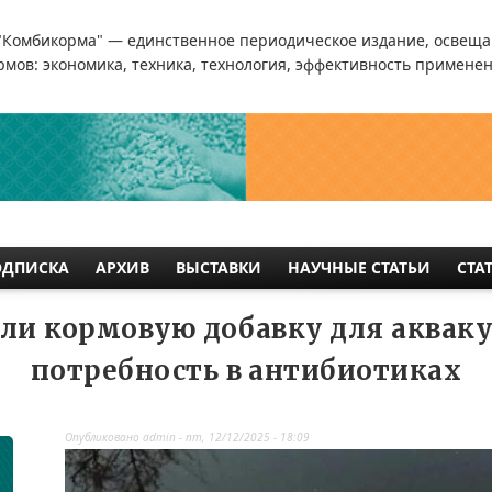
"Комбикорма" — единственное периодическое издание, освеща
мов: экономика, техника, технология, эффективность применен
ОДПИСКА
АРХИВ
ВЫСТАВКИ
НАУЧНЫЕ СТАТЬИ
СТА
али кормовую добавку для аква
потребность в антибиотиках
Опубликовано
admin
-
пт, 12/12/2025 - 18:09