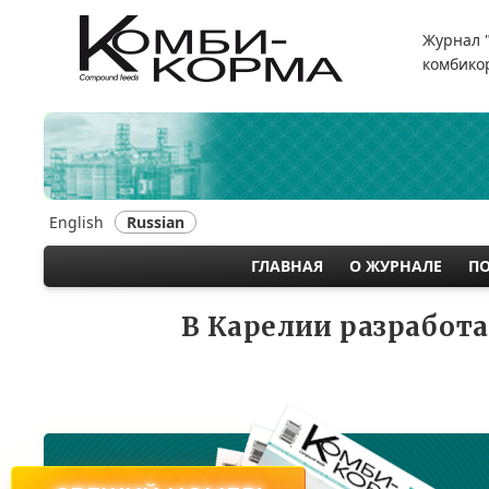
Перейти
к
Журнал 
основному
комбикор
содержанию
English
Russian
ГЛАВНАЯ
О ЖУРНАЛЕ
П
MAIN
NAVIGATION
В Карелии разработ