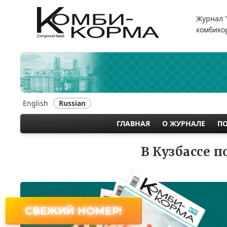
Перейти
к
Журнал 
основному
комбикор
содержанию
English
Russian
ГЛАВНАЯ
О ЖУРНАЛЕ
П
MAIN
NAVIGATION
В Кузбассе 
СВЕЖИЙ НОМЕР!