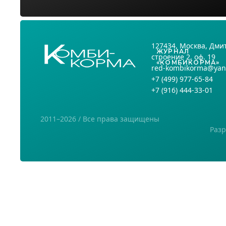
127434
, Москва,
Дмит
ЖУРНАЛ
строение 2, оф. 19
«КОМБИКОРМА»
red-kombikorma@yan
+7
(499) 977-65-84
+7
(916) 444-33-01
2011–2026 / Все права защищены
Разр