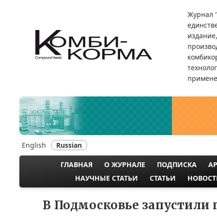
Перейти
Журнал 
к
единств
основному
издание
содержанию
произво
комбикор
техноло
примене
English
Russian
ГЛАВНАЯ
О ЖУРНАЛЕ
ПОДПИСКА
А
MAIN
НАУЧНЫЕ СТАТЬИ
СТАТЬИ
НОВОСТ
NAVIGATION
В Подмосковье запустили 