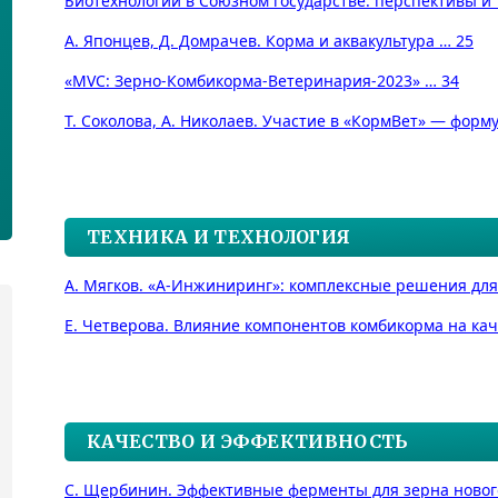
Биотехнологии в Союзном государстве: перспективы и
А. Японцев, Д. Домрачев. Корма и аквакультура … 25
«MVC: Зерно-Комбикорма-Ветеринария-2023» … 34
Т. Соколова, А. Николаев. Участие в «КормВет» — форму
ТЕХНИКА И ТЕХНОЛОГИЯ
А. Мягков. «А-Инжиниринг»: комплексные решения для
Е. Четверова. Влияние компонентов комбикорма на кач
КАЧЕСТВО И ЭФФЕКТИВНОСТЬ
С. Щербинин. Эффективные ферменты для зерна новог