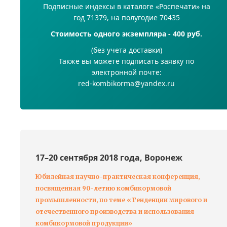
Подписные индексы в каталоге «Роспечати» на
год 71379, на полугодие 70435
Стоимость одного экземпляра - 400 руб.
(без учета доставки)
Также вы можете подписать заявку по
электронной почте:
red-kombikorma@yandex.ru
17–20 сентября 2018 года, Воронеж
Юбилейная научно-практическая конференция,
посвященная 90-летию комбикормовой
промышленности, по теме «Тенденции мирового и
отечественного производства и использования
комбикормовой продукции»