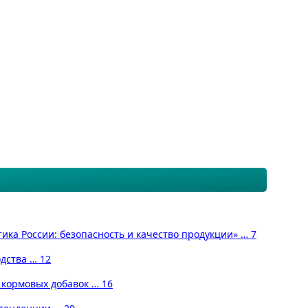
ика России: безопасность и качество продукции» … 7
одства … 12
 кормовых добавок … 16