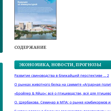
СОДЕРЖАНИЕ
ЭКОНОМИКА, НОВОСТИ, ПРОГНОЗЫ
Развитие свиноводства в ближайшей перспективе … 2
О рынках животного белка на саммите «Аграрная полит
«Бройлер & Яйцо»: всё о птицеводстве, всё для птицев
О. Щербакова. Семинар в МПА: о рынке комбикормов и