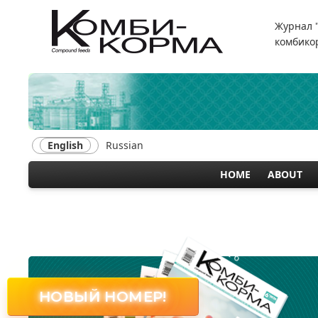
Skip
to
Журнал 
main
комбикор
content
English
Russian
HOME
ABOUT
MAIN
NAVIGATION
№ 6
НОВЫЙ НОМЕР!