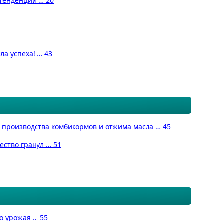
 тенденции … 20
ла успеха! … 43
 производства комбикормов и отжима масла … 45
ество гранул … 51
о урожая … 55