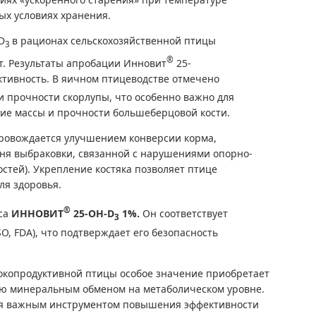
ых условиях хранения.
D
в рационах сельскохозяйственной птицы
3
®
. Результаты апробации Инновит
25-
тивность. В яичном птицеводстве отмечено
и прочности скорлупы, что особенно важно для
ие массы и прочности большеберцовой кости.
ровождается улучшением конверсии корма,
ня выбраковки, связанной с нарушениями опорно-
стей). Укрепление костяка позволяет птице
ля здоровья.
®
кса
ИННОВИТ
25-OH-D
1%.
Он соответствует
3
O, FDA), что подтверждает его безопасность
окопродуктивной птицы особое значение приобретает
ию минеральным обменом на метаболическом уровне.
я важным инструментом повышения эффективности