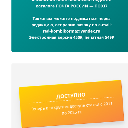
каталоге ПОЧТА РОССИИ — ПО037
Также вы можете подписаться через
редакцию, отправив заявку по e-mail:
red-kombikorma@yandex.ru
Электронная версия 450₽, печатная 549₽
ДОСТУПНО
Теперь в открытом доступе статьи с 2011
по 2025 гг.