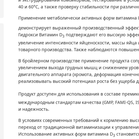
40 и 60°C, а также проверку стабильности при различн
Применение метаболически активных форм витамина 
демонстрирует выраженный производственный эффект
Гидрокси Витамин D
подтверждают его высокую эффек
3
увеличение интенсивности яйценоскости, массы яйца 
товарного производства. Также наблюдаются повышен
В бройлерном производстве применение продукта соп
увеличением выхода грудных мышц и снижением уров
двигательного аппарата (хромота, деформация конечно
реализовывать высокий потенциал роста без ущерба д
Продукт доступен для использования в составе преми
международным стандартам качества (GMP, FAMI-QS, IS
и надежность.
В условиях современных требований к кормлению выс
переход от традиционной витаминизации к управлен
Использование активных форм витамина D
становитс
3