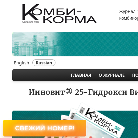
Перейти
к
Журнал 
основному
комбикор
содержанию
English
Russian
ГЛАВНАЯ
О ЖУРНАЛЕ
П
MAIN
NAVIGATION
Инновит® 25-Гидрокси Ви
СВЕЖИЙ НОМЕР!