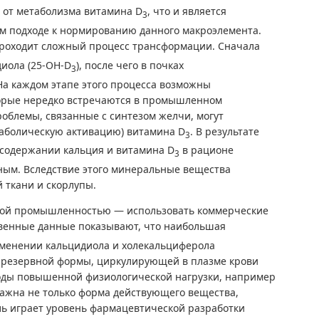
 от метаболизма витамина D
, что и является
3
ом подходе к нормированию данного макроэлемента.
 проходит сложный процесс трансформации. Сначала
диола (25-ОН-D
), после чего в почках
3
На каждом этапе этого процесса возможны
торые нередко встречаются в промышленном
роблемы, связанные с синтезом желчи, могут
аболическую активацию) витамина D
. В результате
3
 содержании кальция и витамина D
в рационе
3
ным. Вследствие этого минеральные вещества
 ткани и скорлупы.
ой промышленностью — использовать коммерческие
твенные данные показывают, что наибольшая
именении кальцидиола и холекальциферола
 резервной формы, циркулирующей в плазме крови
иоды повышенной физиологической нагрузки, например
ажна не только форма действующего вещества,
ль играет уровень фармацевтической разработки