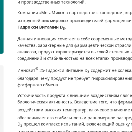
и производственных технологий.
Компания «МегаМикс» в партнерстве с концерном Jingx
из крупнейших мировых производителей фармацевтиче
Гидрокси Витамин D
.
3
Данная инновация сочетает в себе современные мет
качества, характерные для фармацевтической отрасли
аналогов, продукт характеризуется высокой степень
соединений и стабильностью на всех этапах производс
®
Инновит
25-Гидрокси Витамин D
содержит не холека
3
благодаря чему продукт не требует гидроксилирования
фосфорного обмена.
Устойчивость продукта к внешним воздействиям являе
биологическая активность. Вследствие того, что форм
воздействии высоких температур, ключевое значение 
обеспечивает его стабильность и равномерное распре
D
прошел комплекс испытаний, включающий оценку 
3
и экструдировании комбикормов, тестирование в усло