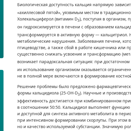
Биологическая доступность кальция напрямую зависит
«ахиллесовой пятой», уязвимым местом в традиционн
Холекальциферол (витамин D
), поступая в организм,
3
он гидроксилируется в печени с образованием кальци
трансформируется в активную форму — кальцитриол. 
метаболические нарушения. Заболевания печени, ко
птицеводстве, а также сбой в работе кишечника или п
существенно снижать усвоение и трансформацию (мет
возникает парадоксальная ситуация: при достаточном
их использование организмом оказывается ограничен
не в полной мере включаются в формирование костной
Решение проблемы было предложено фармацевтическ
формы кальцидиола (25-ОН-D
). Научные и производс
3
эффективность достигается при комбинированном пр
в соотношении 50:50. Кальцидиол выполняет функцию
и доступной для синтеза активного метаболита в пер
при интенсивном формировании скорлупы. При этом в
но и качество используемой субстанции. Значимую ро