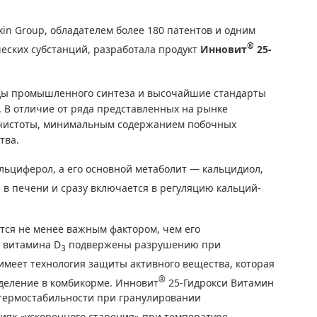
in Group, обладателем более 180 патентов и одним
®
ских субстанций, разработала продукт
Инновит
25-
оды промышленного синтеза и высочайшие стандарты
. В отличие от ряда представленных на рынке
ю чистоты, минимальным содержанием побочных
тва.
льциферол, а его основной метаболит — кальцидиол,
 в печени и сразу включается в регуляцию кальций-
тся не менее важным фактором, чем его
ы витамина D
подвержены разрушению при
3
имеет технология защиты активного вещества, которая
®
деление в комбикорме. Инновит
25-Гидрокси Витамин
термостабильности при гранулировании
виях «ускоренного старения» при температуре