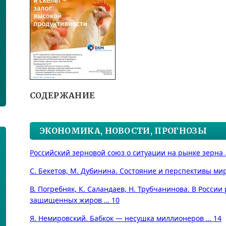
СОДЕРЖАНИЕ
ЭКОНОМИКА, НОВОСТИ, ПРОГНОЗЫ
Российский зерновой союз о ситуации на рынке зерна 
С. Бекетов, М. Дубинина. Состояние и перспективы ми
В. Погребняк, К. Саландаев, Н. Трубчанинова. В Росс
защищенных жиров … 10
Я. Немировский. Бабкок — несушка миллионеров … 14