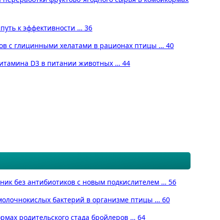
путь к эффективности … 36
ов с глицинными хелатами в рационах птицы … 40
 витамина D3 в питании животных … 44
чник без антибиотиков с новым подкислителем … 56
 молочнокислых бактерий в организме птицы … 60
рмах родительского стада бройлеров … 64