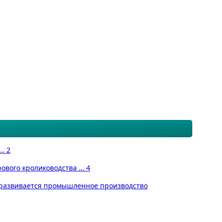
… 2
рового кролиководства … 4
ии развивается промышленное производство