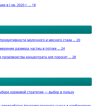
 в I кв. 2020 г. … 18
продуктивности молочного и мясного стада … 20
мерение размера частиц в потоке … 24
ия производства концентрата для поросят … 28
выборе кормовой стратегии — выбор в пользу
ы переработки фруктово-ягодного сырья в комбикормах