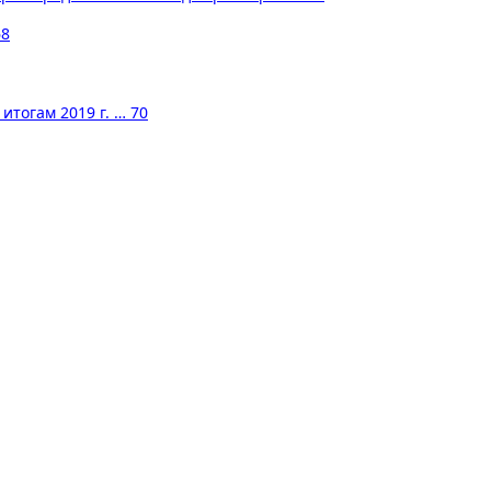
68
тогам 2019 г. … 70