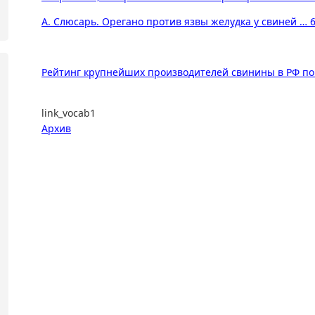
А. Слюсарь. Орегано против язвы желудка у свиней … 
Рейтинг крупнейших производителей свинины в РФ по и
link_vocab1
Архив