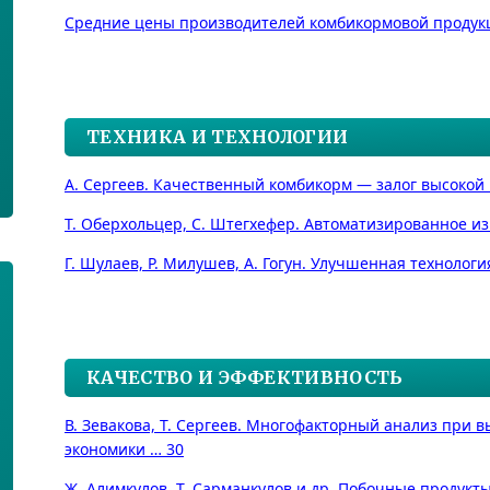
Средние цены производителей комбикормовой продукции
ТЕХНИКА И ТЕХНОЛОГИИ
А. Сергеев. Качественный комбикорм — залог высокой 
Т. Оберхольцер, С. Штегхефер. Автоматизированное из
Г. Шулаев, Р. Милушев, А. Гогун. Улучшенная технолог
КАЧЕСТВО И ЭФФЕКТИВНОСТЬ
В. Зевакова, Т. Сергеев. Многофакторный анализ при 
экономики … 30
Ж. Алимкулов, Т. Сарманкулов и др. Побочные продукт