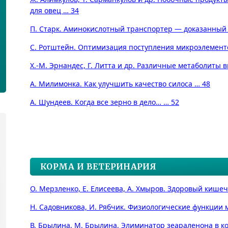
для овец … 34
П. Старк. Аминокислотный транспортер — доказанный 
С. Ротштейн. Оптимизация поступления микроэлемент
Х.-М. Эрнандес, Г. Литта и др. Различные метаболиты
А. Милимонка. Как улучшить качество силоса … 48
А. Шундеев. Когда все зерно в дело… … 52
КОРМА И ВЕТЕРИНАРИЯ
О. Мерзленко, Е. Елисеева, А. Хмыров. Здоровый кише
Н. Садовникова, И. Рябчик. Физиологические функции
В. Брылина, М. Брылина. Элиминатор зеараленона в ко