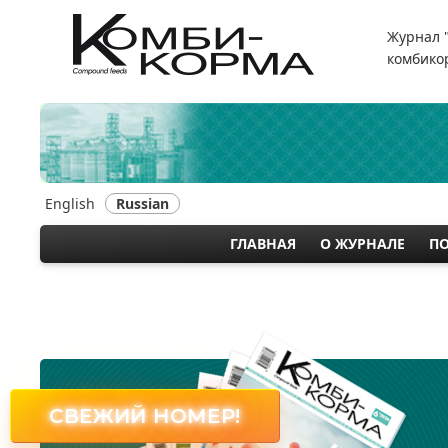
Перейти
к
Журнал 
основному
комбикор
содержанию
English
Russian
ГЛАВНАЯ
О ЖУРНАЛЕ
П
MAIN
NAVIGATION
СВЕЖИЙ НОМЕР!