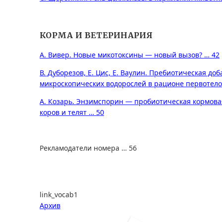
КОРМА И ВЕТЕРИНАРИЯ
А. Вивер. Новые микотоксины — новый вызов? … 42
В. Дуборезов, Е. Цис, Е. Ваулин. Пребиотическая доб
микроскопических водорослей в рационе первотело
А. Козарь. Энзимспорин — пробиотическая кормова
коров и телят … 50
Рекламодатели номера … 56
link_vocab1
Архив