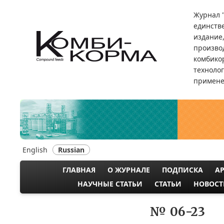
Перейти
Журнал 
к
единств
основному
издание
содержанию
произво
комбикор
техноло
примене
English
Russian
ГЛАВНАЯ
О ЖУРНАЛЕ
ПОДПИСКА
А
MAIN
НАУЧНЫЕ СТАТЬИ
СТАТЬИ
НОВОСТ
NAVIGATION
№ 06-23