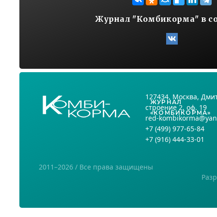
Журнал "Комбикорма" в с
127434
, Москва,
Дмит
ЖУРНАЛ
строение 2, оф. 19
«КОМБИКОРМА»
red-kombikorma@yan
+7
(499) 977-65-84
+7
(916) 444-33-01
2011–2026 / Все права защищены
Разр