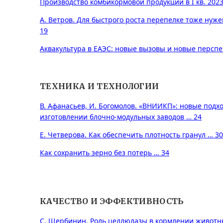
Производство комбикормовой продукции в I кв. 2023 
А. Ветров. Для быстрого роста перепелке тоже нуж
19
Аквакультура в ЕАЭС: новые вызовы и новые перспе
ТЕХНИКА И ТЕХНОЛОГИИ
В. Афанасьев, И. Богомолов. «ВНИИКП»: новые подх
изготовлении блочно-модульных заводов … 24
Е. Четверова. Как обеспечить плотность гранул … 30
Как сохранить зерно без потерь … 34
КАЧЕСТВО И ЭФФЕКТИВНОСТЬ
С. Щербинин. Роль целлюлазы в кормлении животн