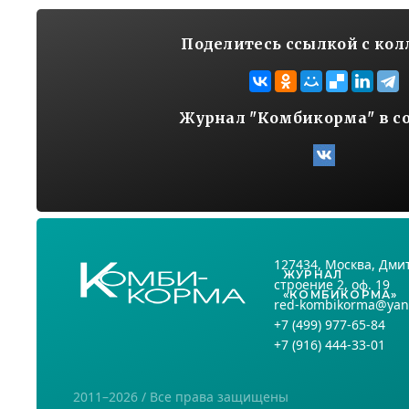
Поделитесь ссылкой с ко
Журнал "Комбикорма" в с
127434
, Москва,
Дмит
ЖУРНАЛ
строение 2, оф. 19
«КОМБИКОРМА»
red-kombikorma@yan
+7
(499) 977-65-84
+7
(916) 444-33-01
2011–2026 / Все права защищены