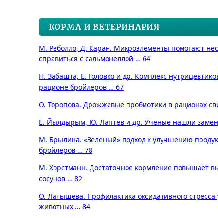
КОРМА И ВЕТЕРИНАРИЯ
М. Реболло, Д. Каран. Микроэлементы помогают не
справиться с сальмонеллой … 64
Н. Забашта, Е. Головко и др. Комплекс нутрицевтико
рационе бройлеров … 67
О. Торопова. Дрожжевые пробиотики в рационах св
Е. Йылдырым, Ю. Лаптев и др. Ученые нашли замен
М. Брылина. «Зеленый» подход к улучшению продук
бройлеров … 78
М. Хорстманн. Достаточное кормление повышает в
сосунов … 82
О. Латышева. Профилактика оксидативного стресса 
животных … 84