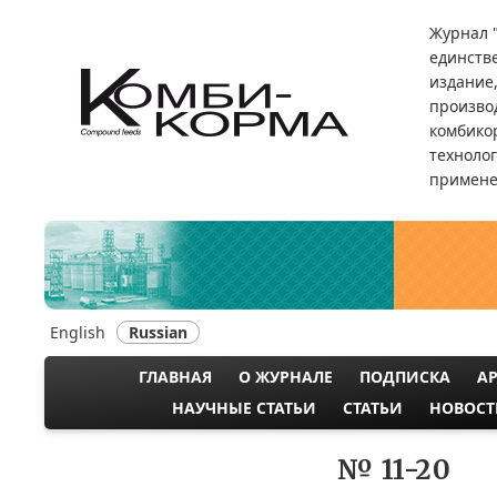
Перейти
Журнал 
к
единств
основному
издание
содержанию
произво
комбикор
техноло
примене
English
Russian
ГЛАВНАЯ
О ЖУРНАЛЕ
ПОДПИСКА
А
MAIN
НАУЧНЫЕ СТАТЬИ
СТАТЬИ
НОВОСТ
NAVIGATION
№ 11-20