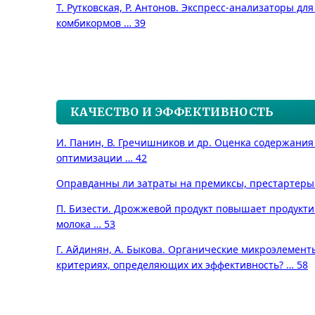
Т. Рутковская, Р. Антонов. Экспресс-анализаторы дл
комбикормов … 39
КАЧЕСТВО И ЭФФЕКТИВНОСТЬ
И. Панин, В. Гречишников и др. Оценка содержани
оптимизации … 42
Оправданны ли затраты на премиксы, престартеры
П. Бизести. Дрожжевой продукт повышает продукти
молока … 53
Г. Айдинян, А. Быкова. Органические микроэлементы
критериях, определяющих их эффективность? … 58