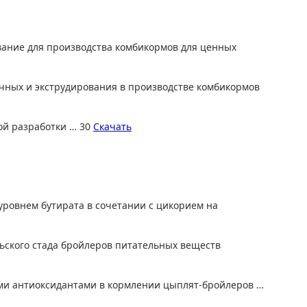
ование для производства комбикормов для ценных
ичных и экструдирования в производстве комбикормов
ой разработки … 30
Скачать
 уровнем бутирата в сочетании с цикорием на
льского стада бройлеров питательных веществ
ными антиоксидантами в кормлении цыплят-бройлеров …