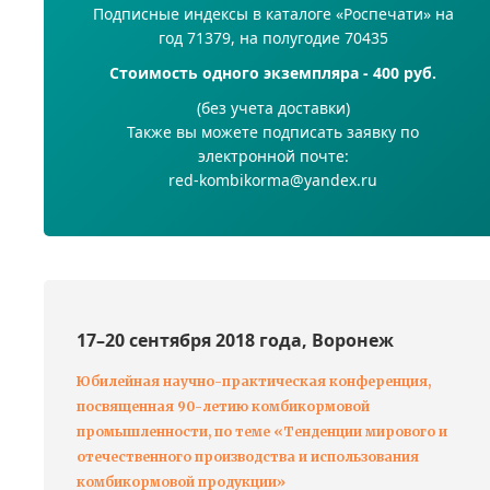
Подписные индексы в каталоге «Роспечати» на
год 71379, на полугодие 70435
Стоимость одного экземпляра - 400 руб.
(без учета доставки)
Также вы можете подписать заявку по
электронной почте:
red-kombikorma@yandex.ru
17–20 сентября 2018 года, Воронеж
Юбилейная научно-практическая конференция,
посвященная 90-летию комбикормовой
промышленности, по теме «Тенденции мирового и
отечественного производства и использования
комбикормовой продукции»