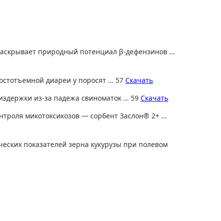
 раскрывает природный потенциал β-дефензинов …
остотъемной диареи у поросят … 57
Скачать
 издержки из-за падежа свиноматок … 59
Скачать
онтроля микотоксикозов — сорбент Заслон® 2+ …
ических показателей зерна кукурузы при полевом