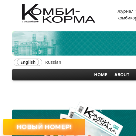
Skip
to
Журнал 
main
комбикор
content
English
Russian
HOME
ABOUT
MAIN
NAVIGATION
№ 6
НОВЫЙ НОМЕР!