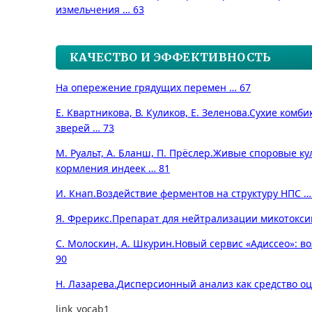
измельчения … 63
КАЧЕСТВО И ЭФФЕКТИВНОСТЬ
На опережение грядущих перемен … 67
Е. Квартникова, В. Куликов, Е. Зеленова.
Сухие комби
зверей … 73
М. Руальт, А. Бланш, П. Прёслер.
Живые споровые ку
кормления индеек … 81
И. Кнап.
Воздействие ферментов на структуру НПС …
Я. Фрерикс.
Препарат для нейтрализации микотокси
С. Молоскин, А. Шкурин.
Новый сервис «Адиссео»: в
90
Н. Лазарева.
Дисперсионный анализ как средство оц
link_vocab1