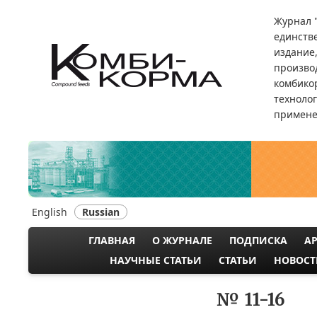
Перейти
Журнал 
к
единств
основному
издание
содержанию
произво
комбикор
техноло
примене
English
Russian
ГЛАВНАЯ
О ЖУРНАЛЕ
ПОДПИСКА
А
MAIN
НАУЧНЫЕ СТАТЬИ
СТАТЬИ
НОВОСТ
NAVIGATION
№ 11-16