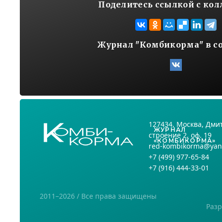
Поделитесь ссылкой с ко
Журнал "Комбикорма" в с
127434
, Москва,
Дмит
ЖУРНАЛ
строение 2, оф. 19
«КОМБИКОРМА»
red-kombikorma@yan
+7
(499) 977-65-84
+7
(916) 444-33-01
2011–2026 / Все права защищены
Разр