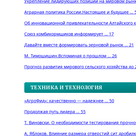
Укрепление лидирующих позиций на мировом рынк
Аграрная политика России.Настоящее и будущее … 
Об инновационной привлекательности Алтайского к
Союз комбикормщиков информирует … 17
Давайте вместе формировать зерновой рынок … 21
М. Тимошишин.
Вспоминая о прошлом … 26
Прогноз развития мирового сельского хозяйства до 2
ТЕХНИКА И ТЕХНОЛОГИЯ
«АгроФид»: качественно — надежнее … 50
Продолжая путь лидера … 55
Т. Виновски. О необходимости тестирования прочно
А. Яблоков. Влияние размера отверстий сит дробил