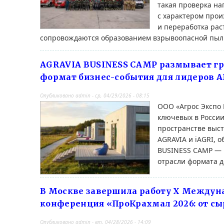
такая проверка н
с характером прои
и переработка рас
сопровождаются образованием взрывоопасной пыл
AGRAVIA BUSINESS CAMP размывает г
формат бизнес-события для лидеров 
Опубликовано
admin
-
ср, 04/29/2026 - 08:15
ООО «Агрос Экспо 
ключевых в России
пространстве выст
AGRAVIA и iAGRI, о
BUSINESS CAMP — 
отрасли формата д
В Москве завершила работу Х Междун
конференция «ПроКрахмал 2026: от сы
Опубликовано
admin
-
вт, 04/28/2026 - 14:09