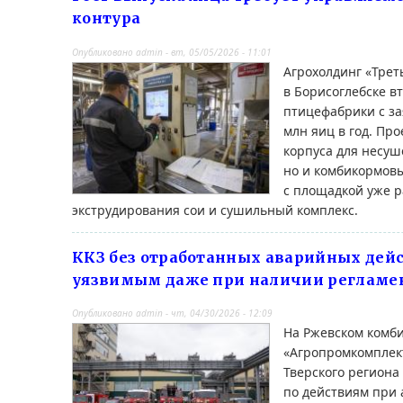
контура
Опубликовано
admin
-
вт, 05/05/2026 - 11:01
Агрохолдинг «Трет
в Борисоглебске в
птицефабрики с з
млн яиц в год. Про
корпуса для несуш
но и комбикормовы
с площадкой уже р
экструдирования сои и сушильный комплекс.
ККЗ без отработанных аварийных дейс
уязвимым даже при наличии регламе
Опубликовано
admin
-
чт, 04/30/2026 - 12:09
На Ржевском комб
«Агропромкомплек
Тверского регион
по действиям при 