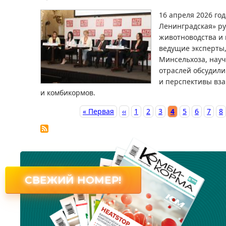
16 апреля 2026 год
Ленинградская» р
животноводства и 
ведущие эксперты
Минсельхоза, нау
отраслей обсудили
и перспективы вз
и комбикормов.
Первая страница
« Первая
←
‹‹
Page
1
Page
2
Page
3
Текущая страница
4
Page
5
Page
6
Page
7
P
8
Нумерация
страниц
СВЕЖИЙ НОМЕР!