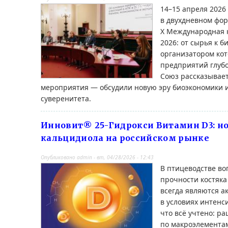
14–15 апреля 2026
в двухдневном фо
Х Международная 
2026: от сырья к б
организатором ко
предприятий глубо
Союз рассказывает
мероприятия — обсудили новую эру биоэкономики и
суверенитета.
Инновит® 25-Гидрокси Витамин D3: н
кальцидиола на российском рынке
Опубликовано
admin
-
вт, 04/28/2026 - 12:43
В птицеводстве во
прочности костяка
всегда являются а
в условиях интенс
что всё учтено: р
по макроэлемента