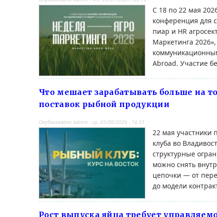
С 18 по 22 мая 202
конференция для с
пиар и HR агросек
Маркетинга 2026»,
коммуникационным
Abroad. Участие б
Что мешает зарабатывать больше на т
поставок рыбной продукции
Опубликовано
admin
-
ср, 05/06/2026 - 16:51
22 мая участники 
клуба во Владивост
структурные огран
можно снять внут
цепочки — от пере
до модели контрак
Рост выпуска яйца требует управляем