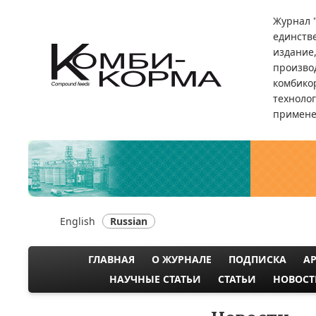
Перейти
Журнал 
к
единств
основному
издание
содержанию
произво
комбикор
техноло
примене
English
Russian
ГЛАВНАЯ
О ЖУРНАЛЕ
ПОДПИСКА
А
MAIN
НАУЧНЫЕ СТАТЬИ
СТАТЬИ
НОВОСТ
NAVIGATION