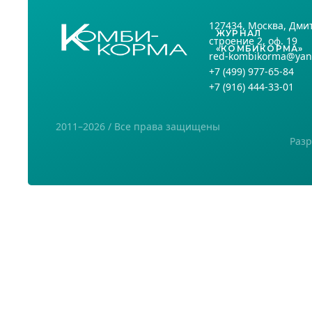
127434
, Москва,
Дмит
ЖУРНАЛ
строение 2, оф. 19
«КОМБИКОРМА»
red-kombikorma@yan
+7
(499) 977-65-84
+7
(916) 444-33-01
2011–2026 / Все права защищены
Разр