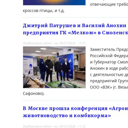
отвечающие треб
кроссов птицы, и т.д.
Дмитрий Патрушев и Василий Анохин
предприятия ГК «Мелком» в Смоленск
Опубликовано
admin
-
пн, 04/27/2026 - 11:21
Заместитель Пред
Российской Федер
и Губернатор Смол
Анохин в ходе раб
с деятельностью д
предприятий Груп
ООО «ВЗК» (г. Вязь
Сафоново).
В Москве прошла конференция «Агрои
животноводство и комбикорма»
Опубликовано
admin
-
пн, 04/27/2026 - 11:12