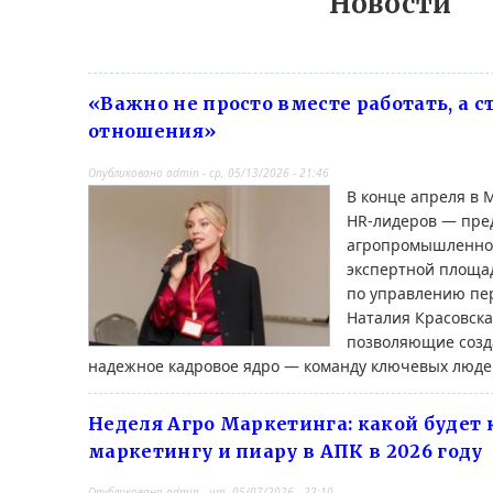
Новости
«Важно не просто вместе работать, а 
отношения»
Опубликовано
admin
-
ср, 05/13/2026 - 21:46
В конце апреля в
HR-лидеров — пре
агропромышленног
экспертной площа
по управлению пе
Наталия Красовска
позволяющие созд
надежное кадровое ядро — команду ключевых люде
Неделя Агро Маркетинга: какой будет
маркетингу и пиару в АПК в 2026 году
Опубликовано
admin
-
чт, 05/07/2026 - 22:10