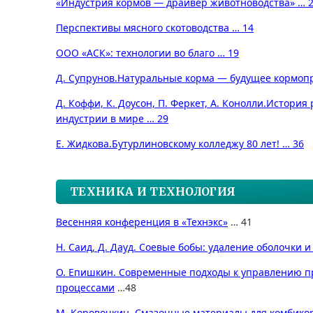
«Индустрия кормов — драйвер животноводства» … 
Перспективы мясного скотоводства … 14
ООО «АСК»: технологии во благо … 19
Д. Супрунов.
Натуральные корма — будущее кормопр
Д. Коффи, К. Доусон, П. Феркет, А. Конолли.
История 
индустрии в мире … 29
Е. Жидкова.
Бутурлиновскому колледжу 80 лет! … 36
ТЕХНИКА И ТЕХНОЛОГИЯ
Весенняя конференция в «Технэкс»
… 41
Н. Саид, Д. Дауд. Соевые бобы: удаление оболочки 
О. Епишкин. Современные подходы к управлению 
процессами
…48
М. Коровочкин. Смазочные материалы для комбико