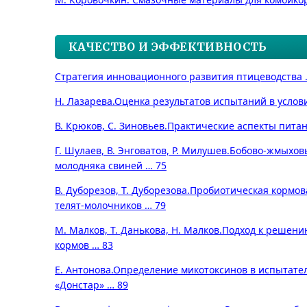
КАЧЕСТВО И ЭФФЕКТИВНОСТЬ
Стратегия инновационного развития птицеводства 
Н. Лазарева.
Оценка результатов испытаний в услов
В. Крюков, С. Зиновьев.
Практические аспекты пита
Г. Шулаев, В. Энговатов, Р. Милушев.
Бобово-жмыхов
молодняка свиней … 75
В. Дуборезов, Т. Дуборезова.
Пробиотическая кормов
телят-молочников … 79
М. Малков, Т. Данькова, Н. Малков.
Подход к решени
кормов … 83
Е. Антонова.
Определение микотоксинов в испытате
«Донстар» … 89