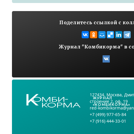
Поделитесь ссылкой с ко
Журнал "Комбикорма" в с
127434
, Москва,
Дмит
ЖУРНАЛ
строение 2, оф. 19
«КОМБИКОРМА»
red-kombikorma@yan
+7
(499) 977-65-84
+7
(916) 444-33-01