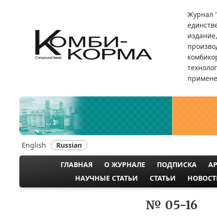
Перейти
Журнал 
к
единств
основному
издание
содержанию
произво
комбикор
техноло
примене
English
Russian
ГЛАВНАЯ
О ЖУРНАЛЕ
ПОДПИСКА
А
MAIN
НАУЧНЫЕ СТАТЬИ
СТАТЬИ
НОВОСТ
NAVIGATION
№ 05-16