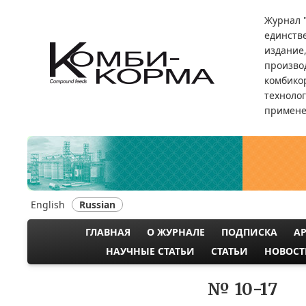
Перейти
Журнал 
к
единств
основному
издание
содержанию
произво
комбикор
техноло
примене
English
Russian
ГЛАВНАЯ
О ЖУРНАЛЕ
ПОДПИСКА
А
MAIN
НАУЧНЫЕ СТАТЬИ
СТАТЬИ
НОВОСТ
NAVIGATION
№ 10-17