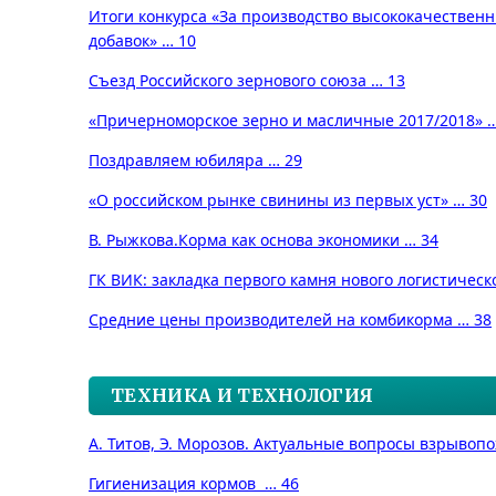
Итоги конкурса «За производство высококачествен
добавок» … 10
Съезд Российского зернового союза … 13
«Причерноморское зерно и масличные 2017/2018» …
Поздравляем юбиляра … 29
«О российском рынке свинины из первых уст» … 30
В. Рыжкова.
Корма как основа экономики … 34
ГК ВИК: закладка первого камня нового логистическ
Средние цены производителей на комбикорма … 38
ТЕХНИКА И ТЕХНОЛОГИЯ
А. Титов, Э. Морозов.
Актуальные вопросы взрывопо
Гигиенизация кормов … 46