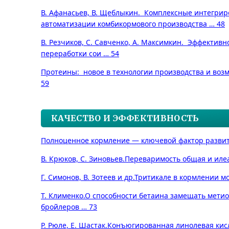
В. Афанасьев, В. Щеблыкин.
Комплексные интегрир
автоматизации комбикормового производства … 48
В. Резчиков, С. Савченко, А. Максимкин.
Эффективно
переработки сои … 54
Протеины: новое в технологии производства и воз
59
КАЧЕСТВО И ЭФФЕКТИВНОСТЬ
Полноценное кормление — ключевой фактор развит
В. Крюков, С. Зиновьев.
Переваримость общая и иле
Г. Симонов, В. Зотеев и др.
Тритикале в кормлении м
Т. Клименко.
О способности бетаина замещать метио
бройлеров … 73
Р. Рюле, Е. Шастак.
Конъюгированная линолевая кис