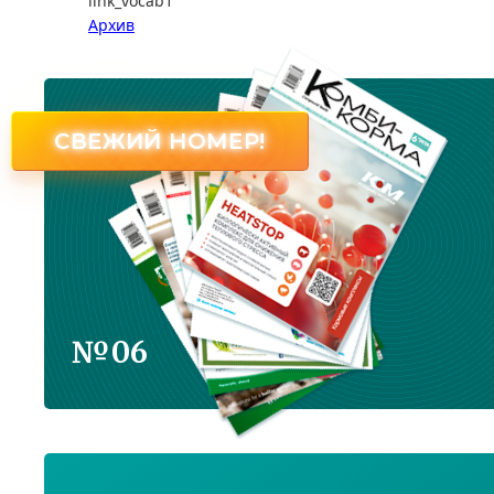
link_vocab1
Архив
СВЕЖИЙ НОМЕР!
№06