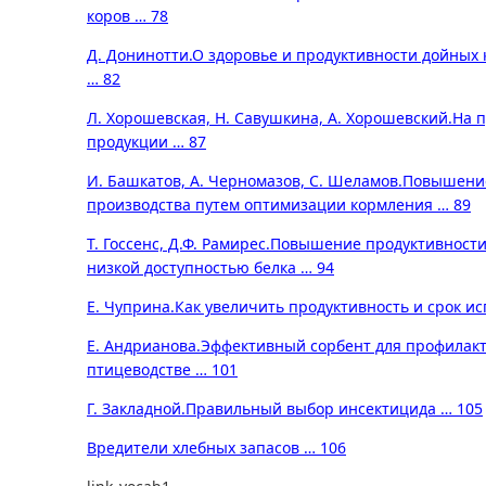
коров … 78
Д. Донинотти.
О здоровье и продуктивности дойных 
… 82
Л. Хорошевская, Н. Савушкина, А. Хорошевский.
На п
продукции … 87
И. Башкатов, А. Черномазов, С. Шеламов.
Повышение
производства путем оптимизации кормления … 89
Т. Госсенс, Д.Ф. Рамирес.
Повышение продуктивности 
низкой доступностью белка … 94
Е. Чуприна.
Как увеличить продуктивность и срок ис
Е. Андрианова.
Эффективный сорбент для профилакт
птицеводстве … 101
Г. Закладной.
Правильный выбор инсектицида … 105
Вредители хлебных запасов … 106