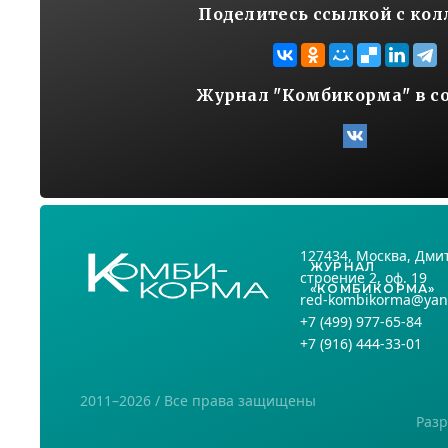
Поделитесь ссылкой с ко
Журнал "Комбикорма" в с
127434
, Москва,
Дмит
ЖУРНАЛ
строение 2, оф. 19
«КОМБИКОРМА»
red-kombikorma@yan
+7
(499) 977-65-84
+7
(916) 444-33-01
2011–2026 / Все права защищены
Разр